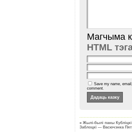
Магчыма 
HTML тэг
Save my name, email, a
comment.
«
Жылі-былі паны Кубліцк
Заблоцкі — Васючэнка Пя