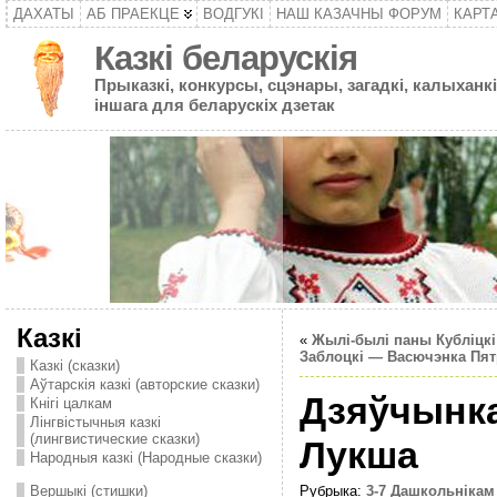
ДАХАТЫ
АБ ПРАЕКЦЕ
ВОДГУКІ
НАШ КАЗАЧНЫ ФОРУМ
КАРТ
Казкі беларускія
Прыказкі, конкурсы, сцэнары, загадкі, калыханкі
іншага для беларускіх дзетак
Казкі
«
Жылі-былі паны Кубліцк
Заблоцкі — Васючэнка Пя
Казкі (сказки)
Аўтарскія казкі (авторские сказки)
Дзяўчынка
Кнігі цалкам
Лінгвістычныя казкі
(лингвистические сказки)
Лукша
Народныя казкі (Народные сказки)
Вершыкі (стишки)
Рубрыка:
3-7 Дашкольнікам