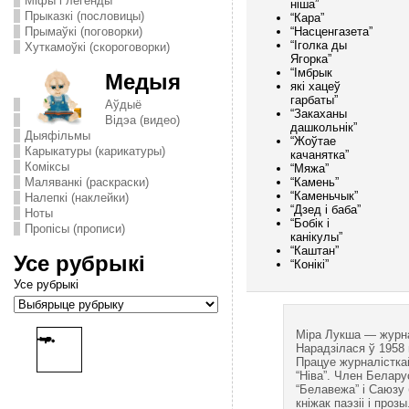
Міфы і легенды
ніша”
Прыказкі (пословицы)
“Кара”
“Насценгазета”
Прымаўкі (поговорки)
“Іголка ды
Хуткамоўкі (скороговорки)
Ягорка”
“Імбрык
Медыя
які хацеў
гарбаты”
Аўдыё
“Закаханы
Відэа (видео)
дашкольнік”
Дыяфільмы
“Жоўтае
Карыкатуры (карикатуры)
качанятка”
Комiксы
“Мяжа”
“Камень”
Маляванкі (раскраски)
“Каменьчык”
Налепкі (наклейки)
“Дзед і баба”
Ноты
“Бобік і
Пропісы (прописи)
канікулы”
“Каштан”
Усе рубрыкі
“Конікі”
Усе рубрыкі
Міра Лукша — журна
Нарадзілася ў 1958
Працуе журналістка
“Ніва”. Член Белару
“Белавежа” і Саюзу 
кніжак паэзіі і прозы