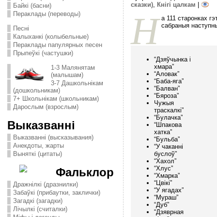
сказки)
,
Кнігі цалкам
|
Байкі (басни)
Н
Пераклады (переводы)
а 111 старонках гэ
сабраныя наступны
Песні
Калыханкі (колыбельные)
Пераклады папулярных песен
Прыпеўкі (частушки)
“Дзяўчынка і
хмара”
1-3 Малянятам
“Аловак”
(малышам)
“Баба-яга”
3-7 Дашкольнікам
“Балван”
(дошкольникам)
“Бяроза”
7+ Школьнікам (школьникам)
Чужыя
Дарослым (взрослым)
траскалкі”
“Булачка”
Выказванні
“Шпакова
хатка”
Выказванні (высказывания)
“Бульба”
Анекдоты, жарты
“У чаканні
буслоў”
Выняткі (цитаты)
“Хахол”
“Хлус”
Фальклор
“Хмарка”
“Цвікі”
Дражнілкі (дразнилки)
“У ягадах”
Забаўкі (прибаутки, заклички)
“Мураш”
Загадкі (загадки)
“Дуб”
Лічылкі (считалки)
“Дзяврная