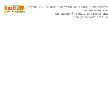
Copyright © 2026
Казкі беларускія
- Калі ласка, перадрукоў
перепечатке ссыл
Cачыненняў не маем, але казак - дав
Працуе на WordPress & A