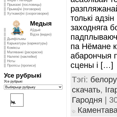
Міфы і легенды
Прыказкі (пословицы)
разпляжанай
Прымаўкі (поговорки)
Хуткамоўкі (скороговорки)
толькі адзін
Медыя
заходняга бо
Аўдыё
падплываючы
Відэа (видео)
Дыяфільмы
Карыкатуры (карикатуры)
па Нёмане к
Комiксы
Маляванкі (раскраски)
абарончыя п
Налепкі (наклейки)
Ноты
сцены і […]
Пропісы (прописи)
Усе рубрыкі
Тэгі:
белору
Усе рубрыкі
скачать
,
Іга
Гародня
| 3
Каментав