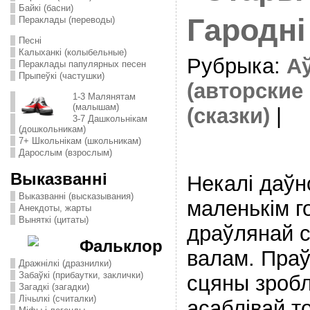
Байкі (басни)
Гародні
Пераклады (переводы)
Песні
Калыханкі (колыбельные)
Рубрыка:
Аў
Пераклады папулярных песен
Прыпеўкі (частушки)
(авторские 
1-3 Малянятам
(малышам)
(сказки)
|
3-7 Дашкольнікам
(дошкольникам)
7+ Школьнікам (школьникам)
Дарослым (взрослым)
Выказванні
Некалі даўн
Выказванні (высказывания)
маленькім 
Анекдоты, жарты
Выняткі (цитаты)
драўлянай с
Фальклор
валам. Праў
Дражнілкі (дразнилки)
Забаўкі (прибаутки, заклички)
сцяны зробл
Загадкі (загадки)
Лічылкі (считалки)
асаблівай т