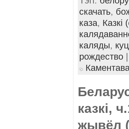
Тэгі:
белору
скачать
,
бо
каза
,
Казкі 
калядаванн
каляды
,
ку
рождество
|
Каментав
Белару
казкі, ч
жывёл 