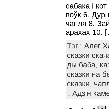
сабака і кот
воўк 6. Дур
чапля 8. Зай
арахах 10. 
Тэгі:
Алег Х
сказки скач
ды баба
,
ка
сказки на 
сказки
,
чап
Адзін кам