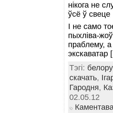
нікога не сл
ўсё ў свеце
І не само т
пыхліва-жоў
праблему, а
экскаватар 
Тэгі:
белору
скачать
,
Іга
Гародня
,
Ка
02.05.12
Каментав