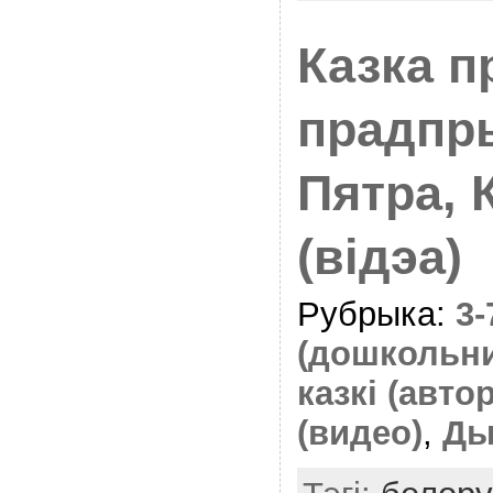
Казка п
прадпр
Пятра, 
(відэа)
Рубрыка:
3
(дошкольн
казкі (авто
(видео)
,
Ды