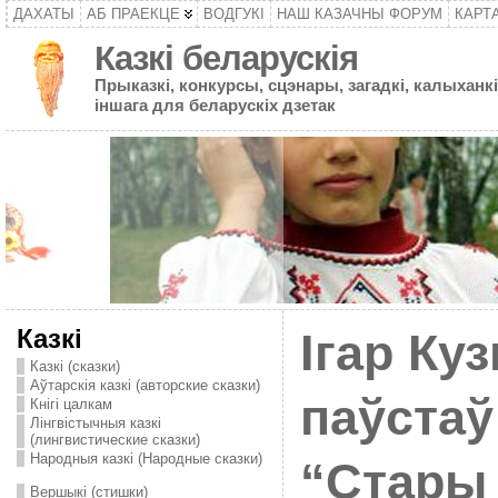
ДАХАТЫ
АБ ПРАЕКЦЕ
ВОДГУКІ
НАШ КАЗАЧНЫ ФОРУМ
КАРТ
Казкі беларускія
Прыказкі, конкурсы, сцэнары, загадкі, калыханкі
іншага для беларускіх дзетак
Казкі
Ігар Куз
Казкі (сказки)
Аўтарскія казкі (авторские сказки)
паўста
Кнігі цалкам
Лінгвістычныя казкі
(лингвистические сказки)
Народныя казкі (Народные сказки)
“Стары 
Вершыкі (стишки)