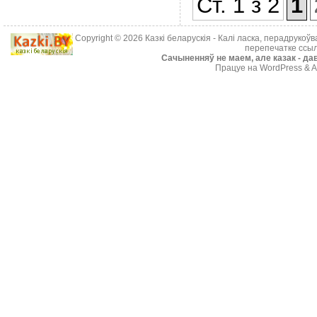
Ст. 1 з 2
1
Copyright © 2026
Казкі беларускія
- Калі ласка, перадрукоў
перепечатке ссыл
Cачыненняў не маем, але казак - дав
Працуе на WordPress & A