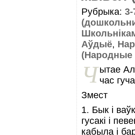
Рубрыка:
3
(дошкольн
Школьніка
Аўдыё
,
Нар
(Народные 
Ч
ытае Ал
час гуч
Змест
1. Бык і ваў
гусакі і пев
кабыла і ба