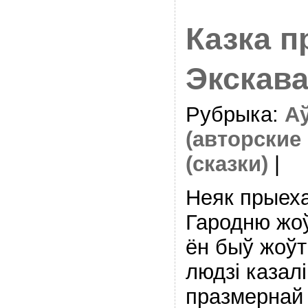
Казка п
Экскава
Рубрыка:
Аў
(авторские 
(сказки)
|
Неяк прыеха
Гародню жо
ён быў жоўт
людзі казалі
празмернай 