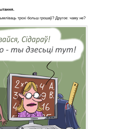
пытання.
ымліваць трохі больш грошаў? Другое: чаму не?