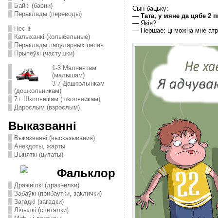
Байкі (басни)
Сын бацьку:
Пераклады (переводы)
— Тата, у мяне да цябе 2 
— Якія?
Песні
— Першае: ці можна мне атр
Калыханкі (колыбельные)
Пераклады папулярных песен
Прыпеўкі (частушки)
1-3 Малянятам
(малышам)
3-7 Дашкольнікам
(дошкольникам)
7+ Школьнікам (школьникам)
Дарослым (взрослым)
Выказванні
Выказванні (высказывания)
Анекдоты, жарты
Выняткі (цитаты)
Фальклор
Дражнілкі (дразнилки)
Забаўкі (прибаутки, заклички)
Загадкі (загадки)
Лічылкі (считалки)