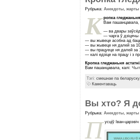
Рубрыка:
Анекдоты, жарты
К
ропка гледжаньня
Вам пашанцавала, 
— ва двары заўсёд
— чарга ў дзіцячы
— вы жывеце асобна ад бац
— вы жывеце ня далей за 10
— вы працуеце ня далей за 1
— калі едзіце на працу і з п
Кропка гледжаньня астатні
Вам пашанцавала, калі:
Чыт
Тэгі:
смешнае па беларуску
Каментаваць
Вы хто? Я д
Рубрыка:
Анекдоты, жарты
П
усціў Іван-царэві