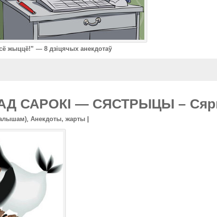
сё жыццё!” — 8 дзіцячых анекдотаў
Д САРОКІ — СЯСТРЫЦЫ – Сярг
малышам)
,
Анекдоты, жарты
|