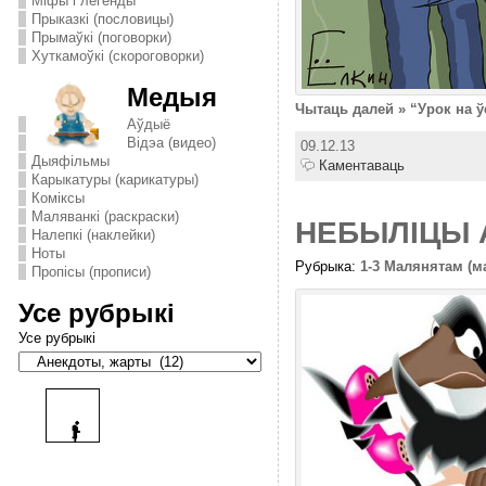
Міфы і легенды
Прыказкі (пословицы)
Прымаўкі (поговорки)
Хуткамоўкі (скороговорки)
Медыя
Чытаць далей » “Урок на ў
Аўдыё
Відэа (видео)
09.12.13
Дыяфільмы
Каментаваць
Карыкатуры (карикатуры)
Комiксы
Маляванкі (раскраски)
НЕБЫЛIЦЫ А
Налепкі (наклейки)
Ноты
Рубрыка:
1-3 Малянятам (
Пропісы (прописи)
Усе рубрыкі
Усе рубрыкі