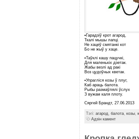
•Гарадзiў крот агарод,
Ткалi мышы лапцi.
Не хацеў смятанкi кот
Бо не жыў у хаце.
•Таўклi кашу пацучкi,
Для маленькiх дзетак.
Жабы везлi ад ракi
Воз цудоўных кветак.
•Упраглiся козы ў плуг,
Каб араць балота.
Рыбы размаўлялi ўслух
З вужам каля плоту.
Сяргей Брандт, 27.06.2013
Тэгі:
агарод
,
балота
,
козы
,
Адзін камент
Кропка глед