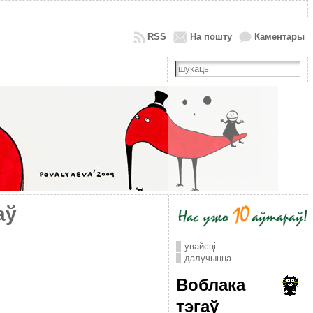
RSS
На пошту
Каментары
аў
увайсці
далучыцца
Воблака
тэгаў