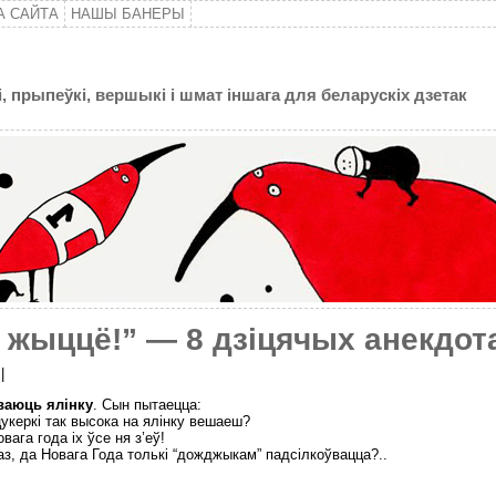
А САЙТА
НАШЫ БАНЕРЫ
, прыпеўкі, вершыкі і шмат іншага для беларускіх дзетак
ё жыццё!” — 8 дзіцячых анекдот
|
ваюць ялінку
. Сын пытаецца:
цукеркі так высока на ялінку вешаеш?
вага года іх ўсе ня з’еў!
з, да Новага Года толькі “дожджыкам” падсілкоўвацца?..