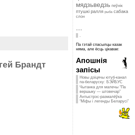
мядзьведзь
пеўнік
птушкі
ралля
сабака
рыба
слон
...
.
Па гэтай спасылцы казак
няма, але ёсць цікавае:
Апошнія
ей Брандт
запісы
Новы дзіцячы ютуб-канал
па-беларуску: БЭЙБУС
Чытанка для малечы “Па
вершыку — штовечар”
Антыстрэс-размалёўка
“Міфы і легенды Беларусі”