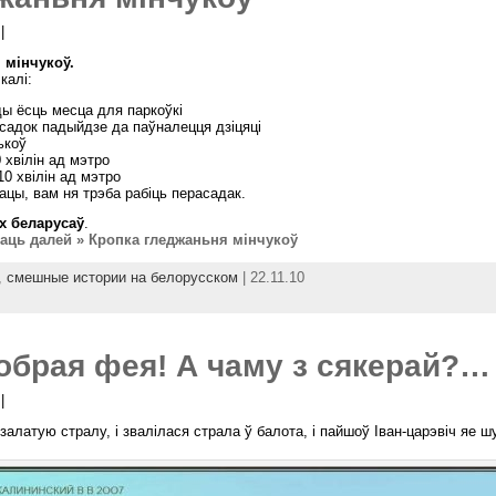
|
 мінчукоў.
калі:
ы ёсць месца для паркоўкі
 садок падыйдзе да паўналецця дзіцяці
ькоў
 хвілін ад мэтро
0 хвілін ад мэтро
рацы, вам ня трэба рабіць перасадак.
х беларусаў
.
аць далей » Кропка гледжаньня мінчукоў
,
смешные истории на белорусском
| 22.11.10
обрая фея! А чаму з сякерай?…
|
ч залатую стралу, і звалілася страла ў балота, і пайшоў Іван-царэвіч яе