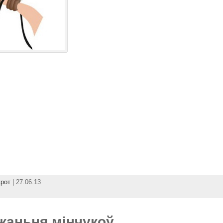
крот
| 27.06.13
жаньня мінчукоў