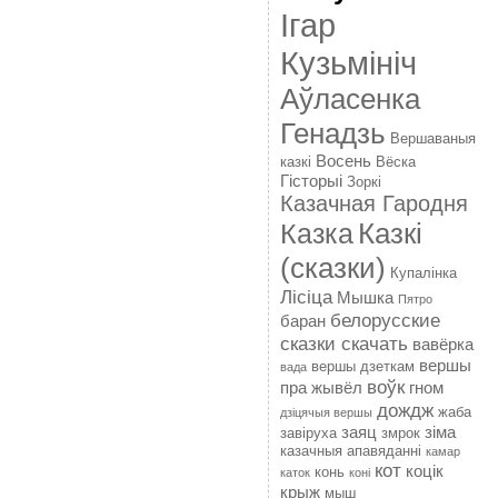
Ігар
Кузьмініч
Аўласенка
Генадзь
Вершаваныя
Восень
казкі
Вёска
Гісторыі
Зоркі
Казачная Гародня
Казкі
Казка
(сказки)
Купалінка
Лісіца
Мышка
Пятро
белорусские
баран
сказки скачать
вавёрка
вершы
вершы дзеткам
вада
воўк
пра жывёл
гном
дождж
жаба
дзіцячыя вершы
заяц
зіма
завіруха
змрок
казачныя апавяданні
камар
кот
коцік
конь
каток
коні
крыж
мыш