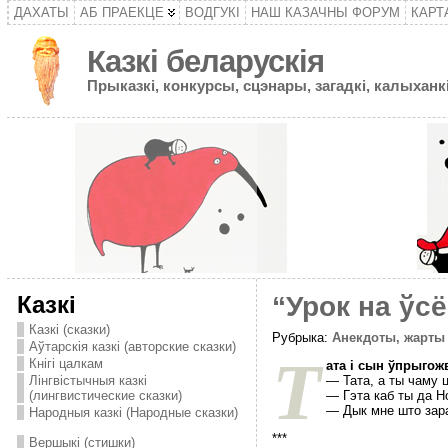
ДАХАТЫ
АБ ПРАЕКЦЕ
ВОДГУКІ
НАШ КАЗАЧНЫ ФОРУМ
КАРТ
Казкі беларускія
Прыказкі, конкурсы, сцэнары, загадкі, калыханкі
Казкі
“Урок на ўс
Казкі (сказки)
Рубрыка:
Анекдоты, жарты
Аўтарскія казкі (авторские сказки)
Т
Кнігі цалкам
ата і сын ўпрыгож
— Тата, а ты чаму 
Лінгвістычныя казкі
— Гэта каб ты да Но
(лингвистические сказки)
— Дык мне што зара
Народныя казкі (Народные сказки)
***
Вершыкі (стишки)