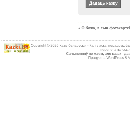
«
О божа, я сын фотакарткі
Copyright © 2026
Казкі беларускія
- Калі ласка, перадрукоў
перепечатке ссыл
Cачыненняў не маем, але казак - дав
Працуе на WordPress & A