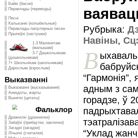
Байкі (басни)
ваявац
Пераклады (переводы)
Песні
Калыханкі (колыбельные)
Рубрыка:
Дз
Пераклады папулярных песен
Прыпеўкі (частушки)
Навіны
,
Сц
1-3 Малянятам
(малышам)
В
ыхавальні
3-7 Дашкольнікам
(дошкольникам)
7+ Школьнікам (школьникам)
бабруйск
Дарослым (взрослым)
“Гармонія”, 
Выказванні
адным з сам
Выказванні (высказывания)
Анекдоты, жарты
горадзе, ў 2
Выняткі (цитаты)
Фальклор
падрыхтавал
Дражнілкі (дразнилки)
тэатралізав
Забаўкі (прибаутки, заклички)
Загадкі (загадки)
“Уклад жанч
Лічылкі (считалки)