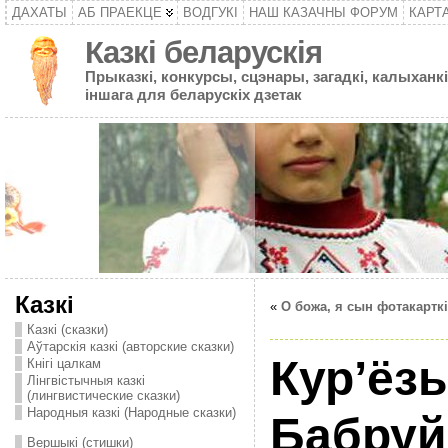
ДАХАТЫ
АБ ПРАЕКЦЕ
ВОДГУКІ
НАШ КАЗАЧНЫ ФОРУМ
КАРТ
Казкі беларускія
Прыказкі, конкурсы, сцэнары, загадкі, калыханкі
іншага для беларускіх дзетак
Казкі
«
О божа, я сын фотакарткі
Казкі (сказки)
Аўтарскія казкі (авторские сказки)
Кур’ёз
Кнігі цалкам
Лінгвістычныя казкі
(лингвистические сказки)
Народныя казкі (Народные сказки)
Бабруй
Вершыкі (стишки)