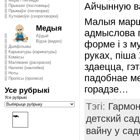
Міфы і легенды
Айчынную в
Прыказкі (пословицы)
Прымаўкі (поговорки)
Хуткамоўкі (скороговорки)
Малыя марш
Медыя
адмыслова 
Аўдыё
форме і з м
Відэа (видео)
Дыяфільмы
Карыкатуры (карикатуры)
руках, піша
Комiксы
Маляванкі (раскраски)
здаецца, гэ
Налепкі (наклейки)
Ноты
падобнае м
Пропісы (прописи)
горадзе…
Усе рубрыкі
Усе рубрыкі
Тэгі:
Гармон
детский са
вайну у сад