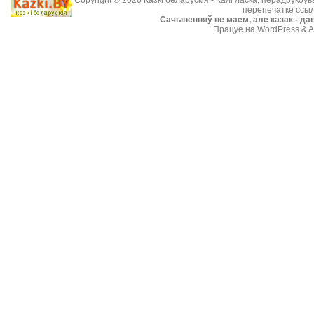
Copyright © 2026
Казкі беларускія
- Калі ласка, перадрукоў
перепечатке ссыл
Cачыненняў не маем, але казак - дав
Працуе на WordPress & A