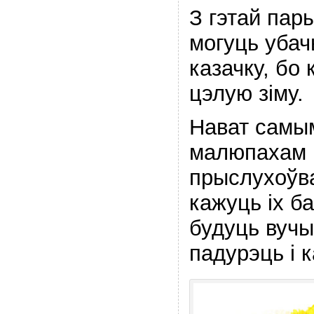
З гэтай пары
могуць уба
казачку, бо
цэлую зіму.
Нават самы
малюпахам 
прыслухоўва
кажуць іх ба
будуць вучы
падурэць і 