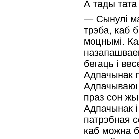
А тады тата
— Сынулі м
трэба, каб 
моцнымі. Ка
назапашваец
бегаць і вес
Адпачынак п
Адпачываюць
праз сон жы
Адпачынак і
патрэбная 
каб можна бы