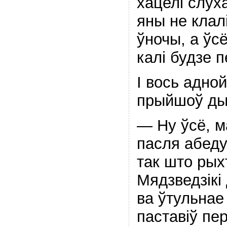
хацелі слух
яны не клалі
ўночы, а ўсё
калі будзе 
І вось адно
прыйшоў ды
— Ну ўсё, м
пасля абеду
так што рых
Мядзведзікі 
ва ўтульнае
паставіў пер