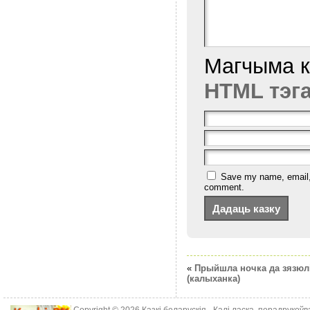
Магчыма 
HTML тэг
Save my name, email, a
comment.
«
Прыйшла ночка да зязюл
(калыханка)