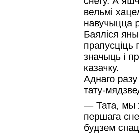
снегу. А яш
вельмі хаце
навучыцца р
Баяліся яны
прапусціць 
значыць і п
казачку.
Аднаго разу
тату-мядзвед
— Тата, мы
першага сне
будзем спаць