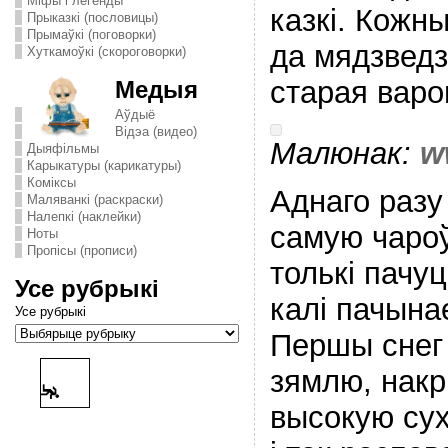
Міфы і легенды
казкі. Кожн
Прыказкі (пословицы)
Прымаўкі (поговорки)
да мядзвед
Хуткамоўкі (скороговорки)
старая варон
Медыя
Аўдыё
Відэа (видео)
Малюнак:
w
Дыяфільмы
Карыкатуры (карикатуры)
Комiксы
Аднаго разу
Маляванкі (раскраски)
Налепкі (наклейки)
самую чаро
Ноты
Пропісы (прописи)
толькі пачуц
Усе рубрыкі
калі пачына
Усе рубрыкі
Першы снег 
зямлю, накр
высокую сух