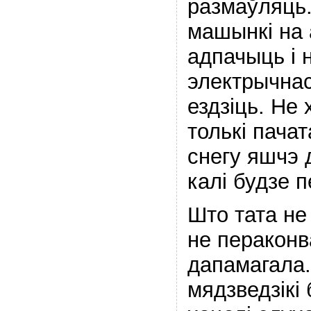
размаўляць
машынкі на
адпачыць і 
электрычнас
ездзіць. Не
толькі пачат
снегу яшчэ 
калі будзе 
Што тата не 
не пераконва
дапамагала. 
мядзведзікі 