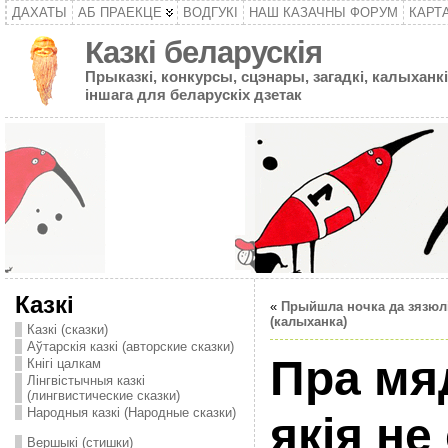
ДАХАТЫ
АБ ПРАЕКЦЕ
ВОДГУКІ
НАШ КАЗАЧНЫ ФОРУМ
КАРТ
Казкі беларускія
Прыказкі, конкурсы, сцэнары, загадкі, калыханкі
іншага для беларускіх дзетак
Казкі
«
Прыйшла ночка да зязюл
(калыханка)
Казкі (сказки)
Аўтарскія казкі (авторские сказки)
Пра мя
Кнігі цалкам
Лінгвістычныя казкі
(лингвистические сказки)
Народныя казкі (Народные сказки)
якія не
Вершыкі (стишки)