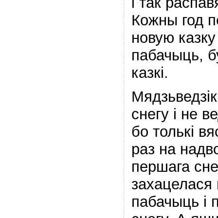
і так распа
Кожны год п
новую казку 
пабачыць, б
казкі.
Мядзьведзікі
снегу і не в
бо толькі в
раз на надв
першага сне
захацелася 
пабачыць і 