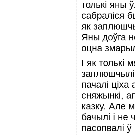
толькі яны ў
сабраліся б
як заплюшчы
Яны доўга не
оцна змарыл
І як толькі м
заплюшчылі 
пачалі ціха
сняжынкі, 
казку. Але м
бачылі і не 
пасопвалі ў