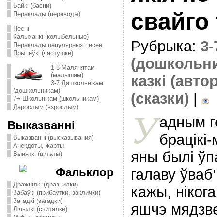
Байкі (басни)
свайго 
Пераклады (переводы)
Песні
Калыханкі (колыбельные)
Рубрыка:
3
Пераклады папулярных песен
Прыпеўкі (частушки)
(дошкольн
1-3 Малянятам
(малышам)
казкі (авто
3-7 Дашкольнікам
(дошкольникам)
(сказки)
|
7+ Школьнікам (школьникам)
Дарослым (взрослым)
У
адным г
Выказванні
брацікі-
Выказванні (высказывания)
Анекдоты, жарты
яны былі ўп
Выняткі (цитаты)
Фальклор
галаву ўваб
Дражнілкі (дразнилки)
кажы, нікога
Забаўкі (прибаутки, заклички)
Загадкі (загадки)
яшчэ мядзве
Лічылкі (считалки)