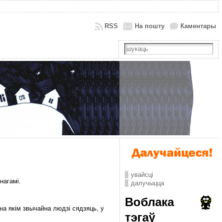
RSS
На пошту
Каментары
увайсці
нагамі.
далучыцца
Воблака
на якім звычайна людзі сядзяць, у
тэгаў