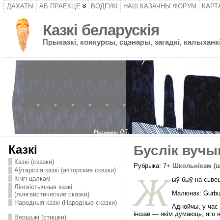
ДАХАТЫ
АБ ПРАЕКЦЕ
ВОДГУКІ
НАШ КАЗАЧНЫ ФОРУМ
КАРТ
Казкі беларускія
Прыказкі, конкурсы, сцэнары, загадкі, калыханкі
Казкі
Буслік вучыц
Казкі (сказки)
Рубрыка:
7+ Школьнікам (
Аўтарскія казкі (авторские сказки)
Ж
Кнігі цалкам
ыў-быў на сьвец
Лінгвістычныя казкі
Малюнак: Gurbu
(лингвистические сказки)
Народныя казкі (Народные сказки)
Аднойчы, у час 
іншае — якім думаюць, яго н
Вершыкі (стишки)