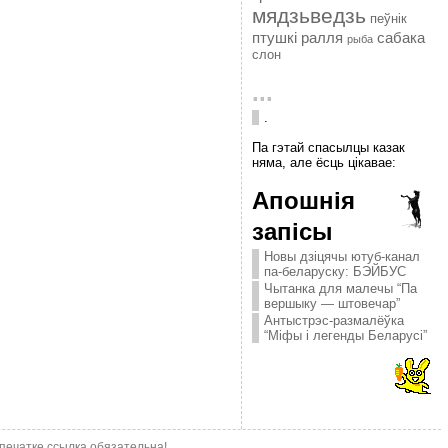
мядзьведзь
пеўнік
птушкі
ралля
сабака
рыба
слон
...
.
Па гэтай спасылцы казак
няма, але ёсць цікавае:
Апошнія
запісы
Новы дзіцячы ютуб-канал
па-беларуску: БЭЙБУС
Чытанка для малечы “Па
вершыку — штовечар”
Антыстрэс-размалёўка
“Міфы і легенды Беларусі”
епечатке ссылка обязательна!