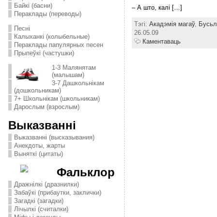
Байкі (басни)
– А што, калі […]
Пераклады (переводы)
Тэгі:
Акадэмія магаў
,
Бусьл
Песні
26.05.09
Калыханкі (колыбельные)
Каментаваць
Пераклады папулярных песен
Прыпеўкі (частушки)
1-3 Малянятам
(малышам)
3-7 Дашкольнікам
(дошкольникам)
7+ Школьнікам (школьникам)
Дарослым (взрослым)
Выказванні
Выказванні (высказывания)
Анекдоты, жарты
Выняткі (цитаты)
Фальклор
Дражнілкі (дразнилки)
Забаўкі (прибаутки, заклички)
Загадкі (загадки)
Лічылкі (считалки)