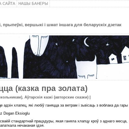
А САЙТА
НАШЫ БАНЕРЫ
, прыпеўкі, вершыкі і шмат іншага для беларускіх дзетак
ца (казка пра золата)
школьникам)
,
Аўтарскія казкі (авторские сказки)
|
е адзін хлапец, які любіў ганяцца за ветрам і зьвісаць з воблака да гары 
z Dogan Eksioglu
сваёй стандартнай працэдуры, якая ганяла хлапцу кроў з аднаго месца, 
апаткала нечаканая ідэя.