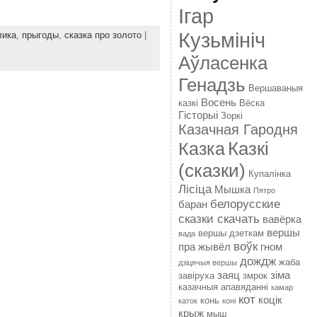
Ігар
Кузьмініч
лика
,
прыгоды
,
сказка про золото
|
Аўласенка
Генадзь
Вершаваныя
Восень
казкі
Вёска
Гісторыі
Зоркі
Казачная Гародня
Казкі
Казка
(сказки)
Купалінка
Лісіца
Мышка
Пятро
белорусские
баран
сказки скачать
вавёрка
вершы
вершы дзеткам
вада
воўк
пра жывёл
гном
дождж
жаба
дзіцячыя вершы
заяц
зіма
завіруха
змрок
казачныя апавяданні
камар
кот
коцік
конь
каток
коні
крыж
мыш