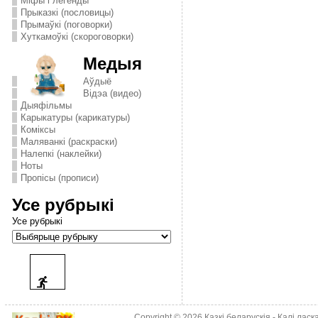
Міфы і легенды
Прыказкі (пословицы)
Прымаўкі (поговорки)
Хуткамоўкі (скороговорки)
Медыя
Аўдыё
Відэа (видео)
Дыяфільмы
Карыкатуры (карикатуры)
Комiксы
Маляванкі (раскраски)
Налепкі (наклейки)
Ноты
Пропісы (прописи)
Усе рубрыкі
Усе рубрыкі
Copyright © 2026
Казкі беларускія
- Калі лас