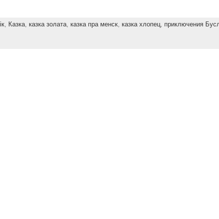
ік
,
Казка
,
казка золата
,
казка пра менск
,
казка хлопец
,
приключения Бус