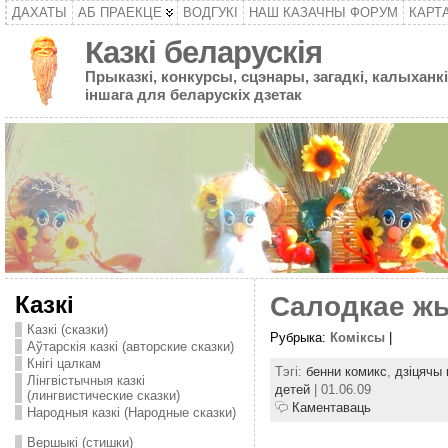
ДАХАТЫ
АБ ПРАЕКЦЕ
ВОДГУКІ
НАШ КАЗАЧНЫ ФОРУМ
КАРТ
Казкі беларускія
Прыказкі, конкурсы, сцэнары, загадкі, калыханкі
іншага для беларускіх дзетак
Казкі
Салодкае жы
Казкі (сказки)
Рубрыка:
Комiксы
|
Аўтарскія казкі (авторские сказки)
Кнігі цалкам
Тэгі:
бенни комикс
,
дзіцячы 
Лінгвістычныя казкі
детей
| 01.06.09
(лингвистические сказки)
Каментаваць
Народныя казкі (Народные сказки)
Вершыкі (стишки)