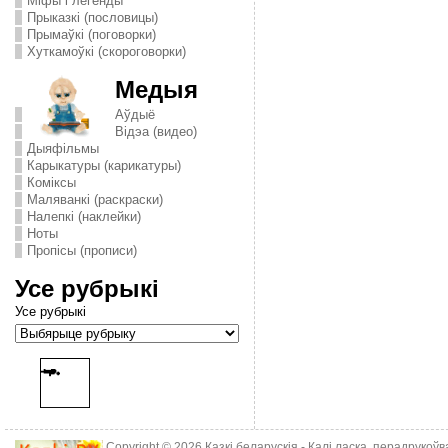
Міфы і легенды
Прыказкі (пословицы)
Прымаўкі (поговорки)
Хуткамоўкі (скороговорки)
Медыя
Аўдыё
Відэа (видео)
Дыяфільмы
Карыкатуры (карикатуры)
Комiксы
Маляванкі (раскраски)
Налепкі (наклейки)
Ноты
Пропісы (прописи)
Усе рубрыкі
Усе рубрыкі
Copyright © 2026
Казкі беларускія
- Калі ласка, перадрукоў