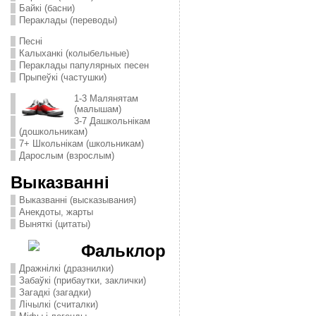
Байкі (басни)
Пераклады (переводы)
Песні
Калыханкі (колыбельные)
Пераклады папулярных песен
Прыпеўкі (частушки)
1-3 Малянятам
(малышам)
3-7 Дашкольнікам
(дошкольникам)
7+ Школьнікам (школьникам)
Дарослым (взрослым)
Выказванні
Выказванні (высказывания)
Анекдоты, жарты
Выняткі (цитаты)
Фальклор
Дражнілкі (дразнилки)
Забаўкі (прибаутки, заклички)
Загадкі (загадки)
Лічылкі (считалки)