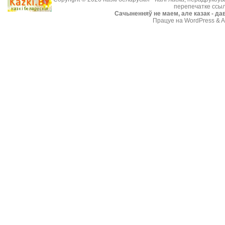
перепечатке ссыл
Cачыненняў не маем, але казак - дав
Працуе на WordPress & A