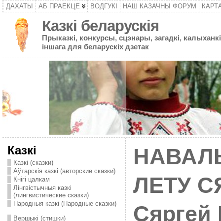
ДАХАТЫ
АБ ПРАЕКЦЕ
ВОДГУКІ
НАШ КАЗАЧНЫ ФОРУМ
КАРТ
Казкі беларускія
Прыказкі, конкурсы, сцэнары, загадкі, калыханкі
іншага для беларускіх дзетак
Казкі
НАВАЛ
Казкі (сказки)
Аўтарскія казкі (авторские сказки)
ЛЕТУ 
Кнігі цалкам
Лінгвістычныя казкі
(лингвистические сказки)
Народныя казкі (Народные сказки)
Сяргей
Вершыкі (стишки)