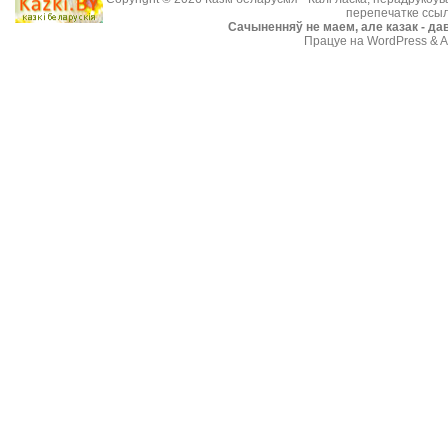
перепечатке ссыл
Cачыненняў не маем, але казак - дав
Працуе на WordPress & A