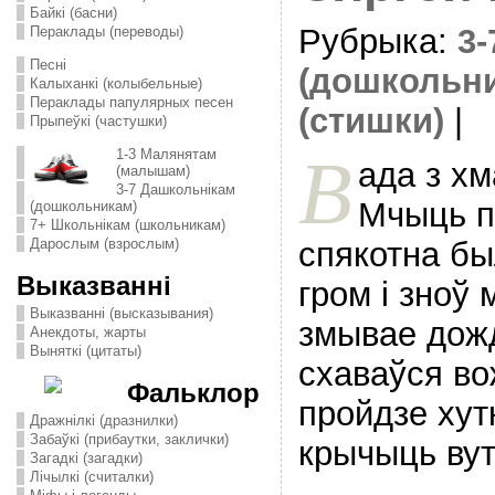
Байкі (басни)
Рубрыка:
3
Пераклады (переводы)
Песні
(дошкольн
Калыханкі (колыбельные)
Пераклады папулярных песен
(стишки)
|
Прыпеўкі (частушки)
В
1-3 Малянятам
ада з хм
(малышам)
3-7 Дашкольнікам
Мчыць п
(дошкольникам)
7+ Школьнікам (школьникам)
спякотна бы
Дарослым (взрослым)
Выказванні
гром i зноў
Выказванні (высказывания)
змывае дож
Анекдоты, жарты
Выняткі (цитаты)
схаваўся во
Фальклор
пройдзе хут
Дражнілкі (дразнилки)
Забаўкі (прибаутки, заклички)
крычыць вут
Загадкі (загадки)
Лічылкі (считалки)