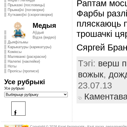
Міфы і легенды
Раптам мос
Прыказкі (пословицы)
Прымаўкі (поговорки)
Фарбы разлi
Хуткамоўкі (скороговорки)
пляскаюць 
Медыя
трошачкi ця
Аўдыё
Відэа (видео)
Дыяфільмы
Сяргей Бран
Карыкатуры (карикатуры)
Комiксы
Маляванкі (раскраски)
Тэгі:
верш п
Налепкі (наклейки)
Ноты
Пропісы (прописи)
вожык
,
дож
Усе рубрыкі
23.07.13
Усе рубрыкі
Каментав
Copyright © 2026
Казкі беларускія
- Калі ласка, перадрукоў