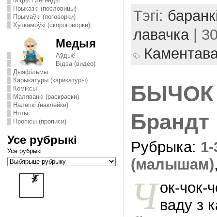
Міфы і легенды
Прыказкі (пословицы)
Тэгі:
баранк
Прымаўкі (поговорки)
Хуткамоўкі (скороговорки)
лавачка
| 3
Медыя
Каментав
Аўдыё
Відэа (видео)
Дыяфільмы
Карыкатуры (карикатуры)
БЫЧОК 
Комiксы
Маляванкі (раскраски)
Налепкі (наклейки)
Ноты
Брандт
Пропісы (прописи)
Усе рубрыкі
Рубрыка:
1
Усе рубрыкі
(малышам)
Ч
ок-чок-ч
ваду з 