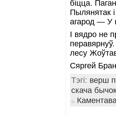
бiцца. Пага
Пылянятак i
агарод — У 
I вядро не п
перавярнуў.
лесу Жоўтав
Сяргей Бран
Тэгі:
верш п
скача бычо
Каментав