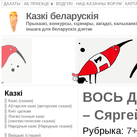
ДАХАТЫ
АБ ПРАЕКЦЕ
ВОДГУКІ
НАШ КАЗАЧНЫ ФОРУМ
КАРТ
Казкі беларускія
Прыказкі, конкурсы, сцэнары, загадкі, калыханкі
іншага для беларускіх дзетак
Казкі
ВОСЬ 
Казкі (сказки)
Аўтарскія казкі (авторские сказки)
– Сярге
Кнігі цалкам
Лінгвістычныя казкі
(лингвистические сказки)
Народныя казкі (Народные сказки)
Рубрыка:
7
Вершыкі (стишки)