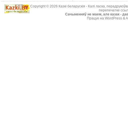
Copyright © 2026
Казкі беларускія
- Калі ласка, перадрукоў
перепечатке ссыл
Cачыненняў не маем, але казак - дав
Працуе на WordPress & A