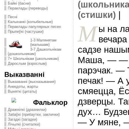
(школьника
Байкі (басни)
Пераклады (переводы)
(стишки)
|
Песні
Калыханкі (колыбельные)
М
ы на ла
Пераклады папулярных песен
Прыпеўкі (частушки)
вечара
1-3 Малянятам
(малышам)
садзе нашым
3-7 Дашкольнікам
(дошкольникам)
Маша, — — 
7+ Школьнікам (школьникам)
Дарослым (взрослым)
парэчак. — 
Выказванні
печак! — А 
Выказванні (высказывания)
Анекдоты, жарты
смяецца, Ёс
Выняткі (цитаты)
дзверцы. Та
Фальклор
дух… Будзеш
Дражнілкі (дразнилки)
Забаўкі (прибаутки, заклички)
— У мяне, 
Загадкі (загадки)
Лічылкі (считалки)