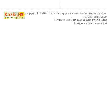
Copyright © 2026
Казкі беларускія
- Калі ласка, перадрукоў
перепечатке ссыл
Cачыненняў не маем, але казак - дав
Працуе на WordPress & A