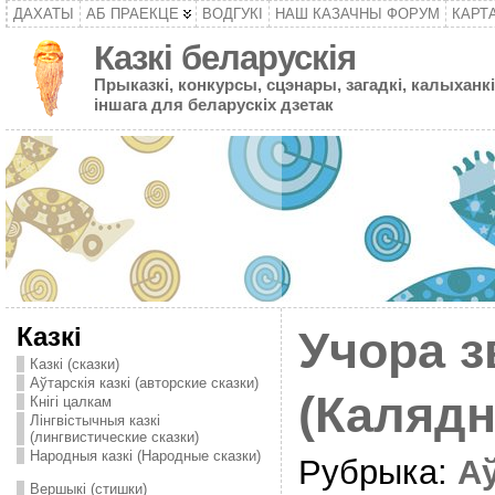
ДАХАТЫ
АБ ПРАЕКЦЕ
ВОДГУКІ
НАШ КАЗАЧНЫ ФОРУМ
КАРТ
Казкі беларускія
Прыказкі, конкурсы, сцэнары, загадкі, калыханкі
іншага для беларускіх дзетак
Казкі
Учора з
Казкі (сказки)
Аўтарскія казкі (авторские сказки)
(Калядн
Кнігі цалкам
Лінгвістычныя казкі
(лингвистические сказки)
Народныя казкі (Народные сказки)
Рубрыка:
А
Вершыкі (стишки)