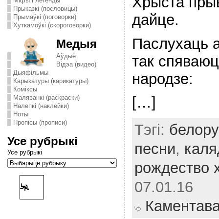
Хрыста прыв
Міфы і легенды
Прыказкі (пословицы)
дайце.
Прымаўкі (поговорки)
Хуткамоўкі (скороговорки)
Паслухаць 
Медыя
Аўдыё
так спяваюц
Відэа (видео)
Дыяфільмы
народзе:
Карыкатуры (карикатуры)
Комiксы
Маляванкі (раскраски)
[…]
Налепкі (наклейки)
Ноты
Пропісы (прописи)
Тэгі:
белору
Усе рубрыкі
песни
,
каля
Усе рубрыкі
рождество х
07.01.16
Каментав