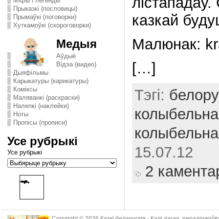
лістападаў. 
Міфы і легенды
Прыказкі (пословицы)
казкай буд
Прымаўкі (поговорки)
Хуткамоўкі (скороговорки)
Малюнак: kr
Медыя
Аўдыё
[…]
Відэа (видео)
Дыяфільмы
Карыкатуры (карикатуры)
Комiксы
Тэгі:
белору
Маляванкі (раскраски)
Налепкі (наклейки)
колыбельна
Ноты
Пропісы (прописи)
колыбельна
Усе рубрыкі
15.07.12
Усе рубрыкі
2 камента
Copyright © 2026
Казкі беларускія
- Калі ласка, перадрукоў