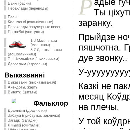
Р
адыё гуч
Байкі (басни)
Пераклады (переводы)
Ты ціхут
Песні
заранку.
Калыханкі (колыбельные)
Пераклады папулярных песен
Прыпеўкі (частушки)
Прыйдзе но
1-3 Малянятам
пяшчотна. Г
(малышам)
3-7 Дашкольнікам
(дошкольникам)
дуе звонку..
7+ Школьнікам (школьникам)
Дарослым (взрослым)
У-ууууууууу
Выказванні
Выказванні (высказывания)
Казкі не пак
Анекдоты, жарты
Выняткі (цитаты)
месяц Коўдр
Фальклор
на плечы,
Дражнілкі (дразнилки)
Забаўкі (прибаутки, заклички)
У той коўдр
Загадкі (загадки)
Лічылкі (считалки)