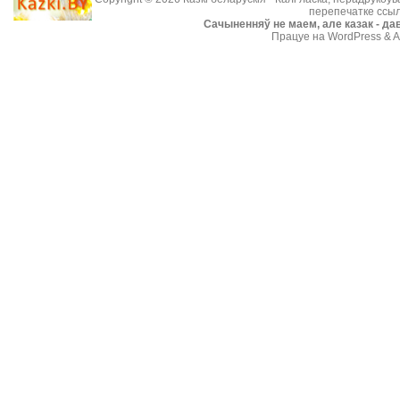
перепечатке ссыл
Cачыненняў не маем, але казак - дав
Працуе на WordPress & A