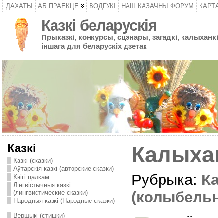
ДАХАТЫ
АБ ПРАЕКЦЕ
ВОДГУКІ
НАШ КАЗАЧНЫ ФОРУМ
КАРТ
Казкі беларускія
Прыказкі, конкурсы, сцэнары, загадкі, калыханкі
іншага для беларускіх дзетак
Казкі
Калыха
Казкі (сказки)
Аўтарскія казкі (авторские сказки)
Рубрыка:
К
Кнігі цалкам
Лінгвістычныя казкі
(лингвистические сказки)
(колыбель
Народныя казкі (Народные сказки)
Вершыкі (стишки)