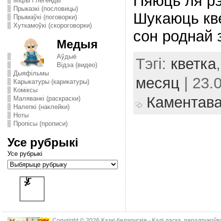
Пяюць ля рэ
Міфы і легенды
Прыказкі (пословицы)
Шукаюць кве
Прымаўкі (поговорки)
Хуткамоўкі (скороговорки)
сон роднай 
Медыя
Аўдыё
Тэгі:
кветка
Відэа (видео)
Дыяфільмы
месяц
| 23.
Карыкатуры (карикатуры)
Комiксы
Каментав
Маляванкі (раскраски)
Налепкі (наклейки)
Ноты
Пропісы (прописи)
Усе рубрыкі
Усе рубрыкі
Copyright © 2026
Казкі беларускія
- Калі ласка, перадрукоў