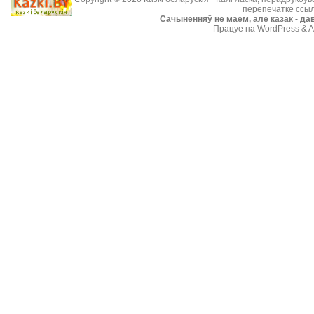
перепечатке ссыл
Cачыненняў не маем, але казак - дав
Працуе на WordPress & A