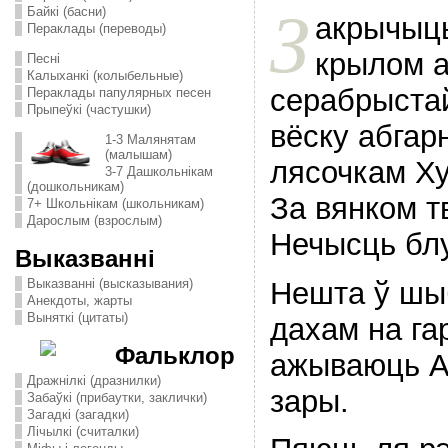
З
Байкі (басни)
акрычыць
Пераклады (переводы)
крылом а
Песні
Калыханкі (колыбельные)
серабрыстай
Пераклады папулярных песен
Прыпеўкі (частушки)
вёску абгар
1-3 Малянятам
(малышам)
лясочкам Ху
3-7 Дашкольнікам
(дошкольникам)
За вянком т
7+ Школьнікам (школьникам)
Дарослым (взрослым)
Нечысць блу
Выказванні
Нешта ў шыб
Выказванні (высказывания)
Анекдоты, жарты
Выняткі (цитаты)
дахам на га
Фальклор
ажываюць А
Дражнілкі (дразнилки)
зары.
Забаўкі (прибаутки, заклички)
Загадкі (загадки)
Лічылкі (считалки)