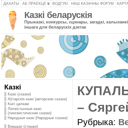
ДАХАТЫ
АБ ПРАЕКЦЕ
ВОДГУКІ
НАШ КАЗАЧНЫ ФОРУМ
КАРТ
Казкі беларускія
Прыказкі, конкурсы, сцэнары, загадкі, калыханкі
іншага для беларускіх дзетак
Казкі
КУПАЛ
Казкі (сказки)
Аўтарскія казкі (авторские сказки)
– Сярге
Кнігі цалкам
Лінгвістычныя казкі
(лингвистические сказки)
Народныя казкі (Народные сказки)
Рубрыка:
В
Вершыкі (стишки)