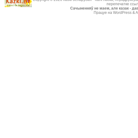
перепечатке ссыл
Cачыненняў не маем, але казак - дав
Працуе на WordPress & A