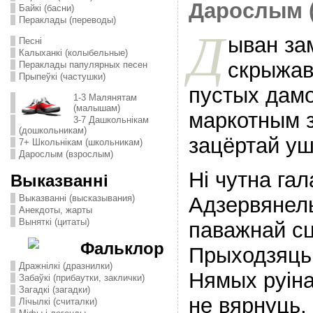
Дарослым 
Байкі (басни)
Пераклады (переводы)
Д
ыван з
Песні
Калыханкі (колыбельные)
скрыжава
Пераклады папулярных песен
Прыпеўкі (частушки)
пустых дамо
1-3 Малянятам
(малышам)
маркотным 
3-7 Дашкольнікам
(дошкольникам)
зацёртай уш
7+ Школьнікам (школьникам)
Дарослым (взрослым)
Нi чутна гал
Выказванні
Адзервянел
Выказванні (высказывания)
Анекдоты, жарты
Выняткі (цитаты)
паважнай сц
Фальклор
Прыходзяць 
Дражнілкі (дразнилки)
Нямых руiна
Забаўкі (прибаутки, заклички)
Загадкі (загадки)
не вярнуць,
Лічылкі (считалки)