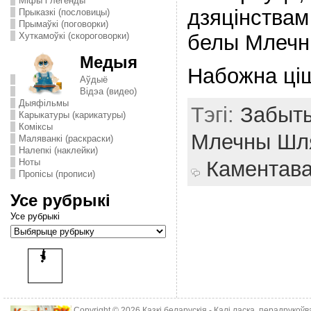
Міфы і легенды
дзяцiнствам
Прыказкі (пословицы)
Прымаўкі (поговорки)
белы Млечн
Хуткамоўкі (скороговорки)
Медыя
Набожна цi
Аўдыё
Відэа (видео)
Дыяфільмы
Тэгі:
Забыты
Карыкатуры (карикатуры)
Комiксы
Млечны Шл
Маляванкі (раскраски)
Налепкі (наклейки)
Ноты
Каментав
Пропісы (прописи)
Усе рубрыкі
Усе рубрыкі
Copyright © 2026
Казкі беларускія
- Калі ласка, перадрукоў