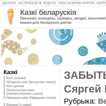
ДАХАТЫ
АБ ПРАЕКЦЕ
ВОДГУКІ
НАШ КАЗАЧНЫ ФОРУМ
КАРТ
Казкі беларускія
Прыказкі, конкурсы, сцэнары, загадкі, калыханкі
іншага для беларускіх дзетак
Казкі
ЗАБЫТЫ
Казкі (сказки)
Аўтарскія казкі (авторские сказки)
Сяргей
Кнігі цалкам
Лінгвістычныя казкі
(лингвистические сказки)
Народныя казкі (Народные сказки)
Рубрыка:
В
Вершыкі (стишки)