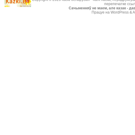
перепечатке ссыл
Cачыненняў не маем, але казак - дав
Працуе на WordPress & A