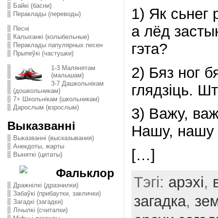
Байкі (басни)
1) Як сьнег
Пераклады (переводы)
а лёд заст
Песні
Калыханкі (колыбельные)
гэта?
Пераклады папулярных песен
Прыпеўкі (частушки)
2) Бяз ног 
1-3 Малянятам
(малышам)
3-7 Дашкольнікам
глядзіць. Шт
(дошкольникам)
7+ Школьнікам (школьникам)
Дарослым (взрослым)
3) Важу, ва
Выказванні
Нашу, нашу
Выказванні (высказывания)
Анекдоты, жарты
[…]
Выняткі (цитаты)
Фальклор
Тэгі:
арэхі
,
Дражнілкі (дразнилки)
Забаўкі (прибаутки, заклички)
загадкa
,
зем
Загадкі (загадки)
Лічылкі (считалки)