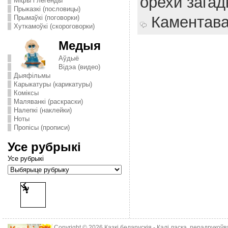
орехи загад
Міфы і легенды
Прыказкі (пословицы)
Каментав
Прымаўкі (поговорки)
Хуткамоўкі (скороговорки)
Медыя
Аўдыё
Відэа (видео)
Дыяфільмы
Карыкатуры (карикатуры)
Комiксы
Маляванкі (раскраски)
Налепкі (наклейки)
Ноты
Пропісы (прописи)
Усе рубрыкі
Усе рубрыкі
Copyright © 2026
Казкі беларускія
- Калі ласка, перадрукоў