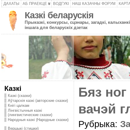
ДАХАТЫ
АБ ПРАЕКЦЕ
ВОДГУКІ
НАШ КАЗАЧНЫ ФОРУМ
КАРТ
Казкі беларускія
Прыказкі, конкурсы, сцэнары, загадкі, калыханкі
іншага для беларускіх дзетак
Казкі
Бяз ног
Казкі (сказки)
Аўтарскія казкі (авторские сказки)
вачэй 
Кнігі цалкам
Лінгвістычныя казкі
(лингвистические сказки)
Народныя казкі (Народные сказки)
Рубрыка:
За
Вершыкі (стишки)