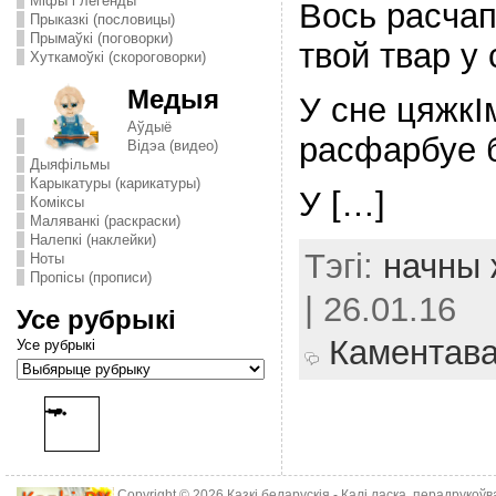
Міфы і легенды
Вось расчапi
Прыказкі (пословицы)
Прымаўкі (поговорки)
твой твар у 
Хуткамоўкі (скороговорки)
Медыя
У сне цяжкІ
Аўдыё
расфарбуе 
Відэа (видео)
Дыяфільмы
Карыкатуры (карикатуры)
У […]
Комiксы
Маляванкі (раскраски)
Налепкі (наклейки)
Тэгі:
начны 
Ноты
Пропісы (прописи)
| 26.01.16
Усе рубрыкі
Каментав
Усе рубрыкі
Copyright © 2026
Казкі беларускія
- Калі ласка, перадрукоў