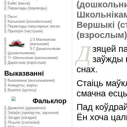
(дошкольн
Байкі (басни)
Пераклады (переводы)
Школьніка
Песні
Калыханкі (колыбельные)
Вершыкі (с
Пераклады папулярных песен
Прыпеўкі (частушки)
(взрослым)
1-3 Малянятам
Д
(малышам)
зяцей п
3-7 Дашкольнікам
(дошкольникам)
заўжды 
7+ Школьнікам (школьникам)
Дарослым (взрослым)
снах.
Выказванні
Стаiць маўкл
Выказванні (высказывания)
Анекдоты, жарты
Выняткі (цитаты)
смачна есць
Фальклор
Пад коўдрай
Дражнілкі (дразнилки)
Забаўкі (прибаутки, заклички)
Ён хоча цал
Загадкі (загадки)
Лічылкі (считалки)