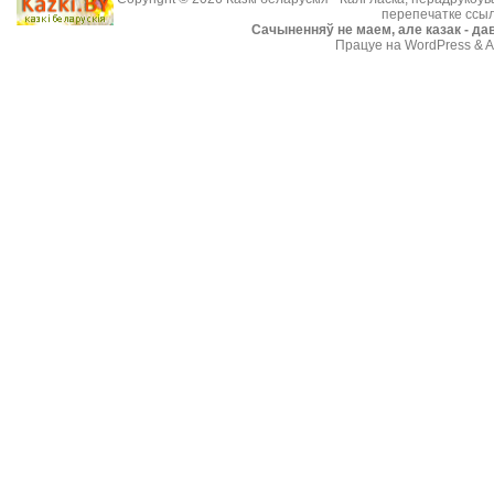
перепечатке ссыл
Cачыненняў не маем, але казак - дав
Працуе на WordPress & A