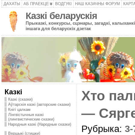
ДАХАТЫ
АБ ПРАЕКЦЕ
ВОДГУКІ
НАШ КАЗАЧНЫ ФОРУМ
КАРТ
Казкі беларускія
Прыказкі, конкурсы, сцэнары, загадкі, калыханкі
іншага для беларускіх дзетак
Казкі
Хто па
Казкі (сказки)
Аўтарскія казкі (авторские сказки)
— Сярг
Кнігі цалкам
Лінгвістычныя казкі
(лингвистические сказки)
Народныя казкі (Народные сказки)
Рубрыка:
3
Вершыкі (стишки)