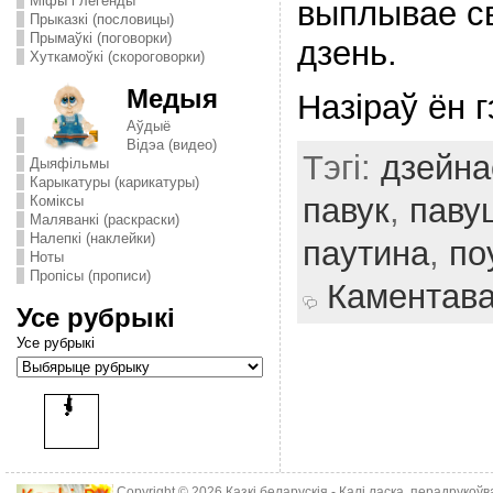
Міфы і легенды
выплывае с
Прыказкі (пословицы)
Прымаўкі (поговорки)
дзень.
Хуткамоўкі (скороговорки)
Медыя
Назіраў ён г
Аўдыё
Відэа (видео)
Тэгі:
дзейна
Дыяфільмы
Карыкатуры (карикатуры)
павук
,
паву
Комiксы
Маляванкі (раскраски)
Налепкі (наклейки)
паутина
,
по
Ноты
Пропісы (прописи)
Каментав
Усе рубрыкі
Усе рубрыкі
Copyright © 2026
Казкі беларускія
- Калі ласка, перадрукоў