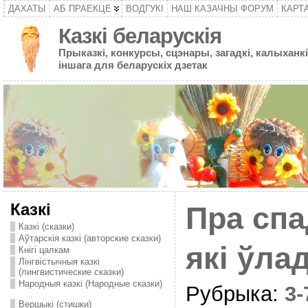
ДАХАТЫ
АБ ПРАЕКЦЕ
ВОДГУКІ
НАШ КАЗАЧНЫ ФОРУМ
КАРТ
Казкі беларускія
Прыказкі, конкурсы, сцэнары, загадкі, калыханкі
іншага для беларускіх дзетак
Казкі
Пра спа
Казкі (сказки)
Аўтарскія казкі (авторские сказки)
які ўла
Кнігі цалкам
Лінгвістычныя казкі
(лингвистические сказки)
Народныя казкі (Народные сказки)
Рубрыка:
3
Вершыкі (стишки)