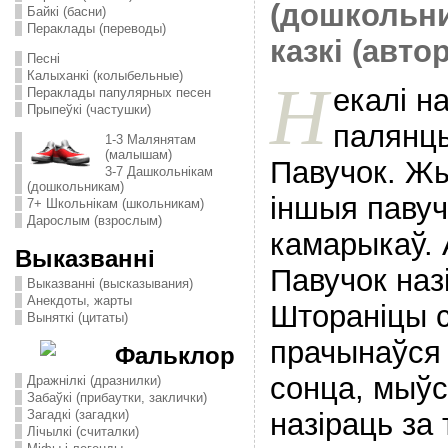
(дошкольн
Байкі (басни)
Пераклады (переводы)
казкі (авто
Песні
Калыханкі (колыбельные)
Н
екалі н
Пераклады папулярных песен
Прыпеўкі (частушки)
палянц
1-3 Малянятам
(малышам)
Павучок. Жы
3-7 Дашкольнікам
(дошкольникам)
іншыя павучк
7+ Школьнікам (школьникам)
Дарослым (взрослым)
камарыкаў. 
Выказванні
Павучок наз
Выказванні (высказывания)
Анекдоты, жарты
Штораніцы 
Выняткі (цитаты)
прачынаўся
Фальклор
сонца, мыўс
Дражнілкі (дразнилки)
Забаўкі (прибаутки, заклички)
назіраць за
Загадкі (загадки)
Лічылкі (считалки)