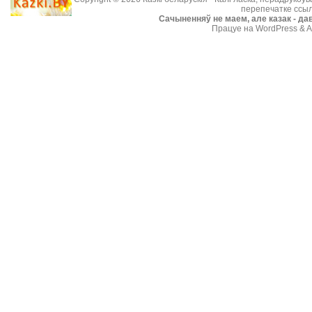
перепечатке ссыл
Cачыненняў не маем, але казак - дав
Працуе на WordPress & A