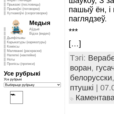
шаўкоў, З за
Міфы і легенды
Прыказкі (пословицы)
пашыў ён, і 
Прымаўкі (поговорки)
Хуткамоўкі (скороговорки)
паглядзеў.
Медыя
***
Аўдыё
Відэа (видео)
Дыяфільмы
[…]
Карыкатуры (карикатуры)
Комiксы
Маляванкі (раскраски)
Налепкі (наклейки)
Тэгі:
Вераб
Ноты
Пропісы (прописи)
воран
,
гуса
Усе рубрыкі
белорусски
Усе рубрыкі
птушкі
| 07.
Каментав