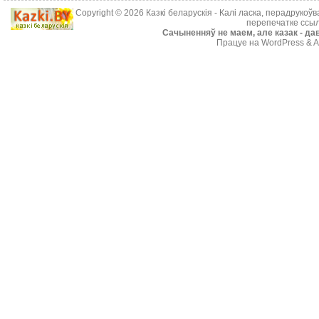
Copyright © 2026
Казкі беларускія
- Калі ласка, перадрукоў
перепечатке ссыл
Cачыненняў не маем, але казак - дав
Працуе на WordPress & A