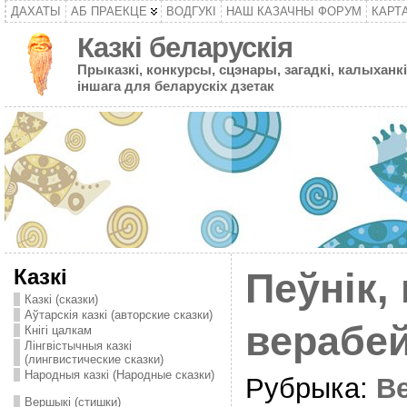
ДАХАТЫ
АБ ПРАЕКЦЕ
ВОДГУКІ
НАШ КАЗАЧНЫ ФОРУМ
КАРТ
Казкі беларускія
Прыказкі, конкурсы, сцэнары, загадкі, калыханкі
іншага для беларускіх дзетак
Казкі
Пеўнік, 
Казкі (сказки)
Аўтарскія казкі (авторские сказки)
верабе
Кнігі цалкам
Лінгвістычныя казкі
(лингвистические сказки)
Народныя казкі (Народные сказки)
Рубрыка:
В
Вершыкі (стишки)