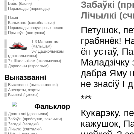
Забаўкі (пр
Байкі (басни)
Пераклады (переводы)
Лічылкі (сч
Песні
Калыханкі (колыбельные)
Петушок, пе
Пераклады папулярных песен
Прыпеўкі (частушки)
грабянёк! Н
1-3 Малянятам
(малышам)
ён устаў, Па
3-7 Дашкольнікам
(дошкольникам)
Маладзічку 
7+ Школьнікам (школьникам)
Дарослым (взрослым)
дабра Яму ш
Выказванні
не знасіў І д
Выказванні (высказывания)
Анекдоты, жарты
Выняткі (цитаты)
***
Фальклор
Кукарэку, п
Дражнілкі (дразнилки)
Забаўкі (прибаутки, заклички)
кажушок, Па
Загадкі (загадки)
Лічылкі (считалки)