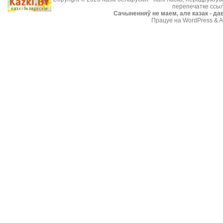
перепечатке ссыл
Cачыненняў не маем, але казак - дав
Працуе на WordPress & A