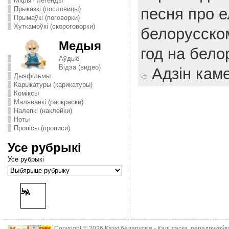
Міфы і легенды
Прыказкі (пословицы)
песня про е
Прымаўкі (поговорки)
Хуткамоўкі (скороговорки)
белорусско
Медыя
год на бело
Аўдыё
Відэа (видео)
Адзін кам
Дыяфільмы
Карыкатуры (карикатуры)
Комiксы
Маляванкі (раскраски)
Налепкі (наклейки)
Ноты
Пропісы (прописи)
Усе рубрыкі
Усе рубрыкі
Copyright © 2026
Казкі беларускія
- Калі ласка, перадрукоў