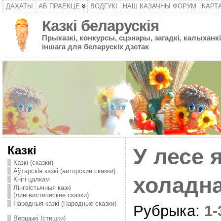
ДАХАТЫ
АБ ПРАЕКЦЕ
ВОДГУКІ
НАШ КАЗАЧНЫ ФОРУМ
КАРТ
Казкі беларускія
Прыказкі, конкурсы, сцэнары, загадкі, калыханкі
іншага для беларускіх дзетак
Казкі
У лесе 
Казкі (сказки)
Аўтарскія казкі (авторские сказки)
холадна
Кнігі цалкам
Лінгвістычныя казкі
(лингвистические сказки)
Народныя казкі (Народные сказки)
Рубрыка:
1
Вершыкі (стишки)