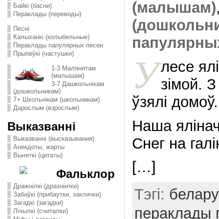
(малышам)
Байкі (басни)
Пераклады (переводы)
(дошкольн
Песні
Калыханкі (колыбельные)
папулярны
Пераклады папулярных песен
Прыпеўкі (частушки)
У
лесе ял
1-3 Малянятам
(малышам)
зімой. 
3-7 Дашкольнікам
(дошкольникам)
ўзялі домоў.
7+ Школьнікам (школьникам)
Дарослым (взрослым)
Наша ялінач
Выказванні
Снег на гал
Выказванні (высказывания)
Анекдоты, жарты
Выняткі (цитаты)
[…]
Фальклор
Дражнілкі (дразнилки)
Тэгі:
белару
Забаўкі (прибаутки, заклички)
Загадкі (загадки)
пераклады 
Лічылкі (считалки)