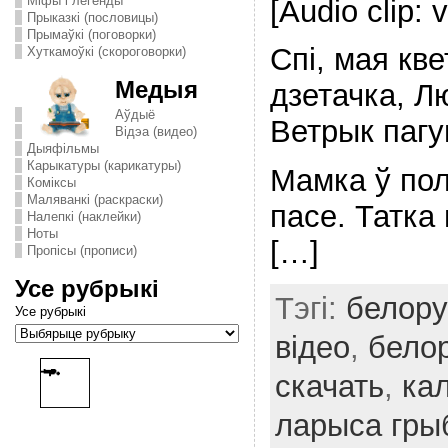
Міфы і легенды
[Audio clip: v
Прыказкі (пословицы)
Прымаўкі (поговорки)
Спі, мая кв
Хуткамоўкі (скороговорки)
Медыя
дзетачка, Л
Аўдыё
Ветрык пагу
Відэа (видео)
Дыяфільмы
Карыкатуры (карикатуры)
Мамка ў пол
Комiксы
Маляванкі (раскраски)
пасе. Татка 
Налепкі (наклейки)
Ноты
[…]
Пропісы (прописи)
Усе рубрыкі
Тэгі:
белору
Усе рубрыкі
відео
,
бело
скачать
,
ка
ларыса гры