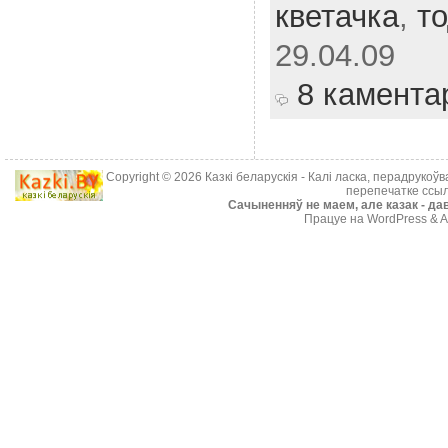
кветачка
,
т
29.04.09
8 камента
Copyright © 2026
Казкі беларускія
- Калі ласка, перадрукоў
перепечатке ссыл
Cачыненняў не маем, але казак - дав
Працуе на WordPress & A