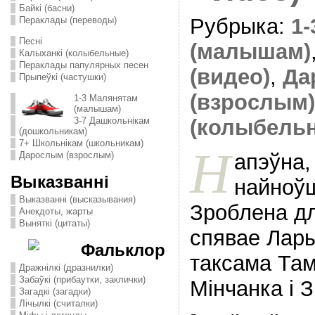
Байкі (басни)
Рубрыка:
1
Пераклады (переводы)
Песні
(малышам)
Калыханкі (колыбельные)
Пераклады папулярных песен
(видео)
,
Да
Прыпеўкі (частушки)
(взрослым)
1-3 Малянятам
(малышам)
3-7 Дашкольнікам
(колыбель
(дошкольникам)
7+ Школьнікам (школьникам)
Н
апэўна,
Дарослым (взрослым)
Выказванні
найноўш
Выказванні (высказывания)
Зроблена дл
Анекдоты, жарты
Выняткі (цитаты)
cпявае Лары
Фальклор
таксама Там
Дражнілкі (дразнилки)
Забаўкі (прибаутки, заклички)
Мінчанка і 
Загадкі (загадки)
Лічылкі (считалки)