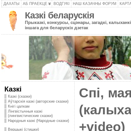
ДАХАТЫ
АБ ПРАЕКЦЕ
ВОДГУКІ
НАШ КАЗАЧНЫ ФОРУМ
КАРТ
Казкі беларускія
Прыказкі, конкурсы, сцэнары, загадкі, калыханкі
іншага для беларускіх дзетак
Казкі
Спі, ма
Казкі (сказки)
Аўтарскія казкі (авторские сказки)
(калых
Кнігі цалкам
Лінгвістычныя казкі
(лингвистические сказки)
Народныя казкі (Народные сказки)
+video)
Вершыкі (стишки)