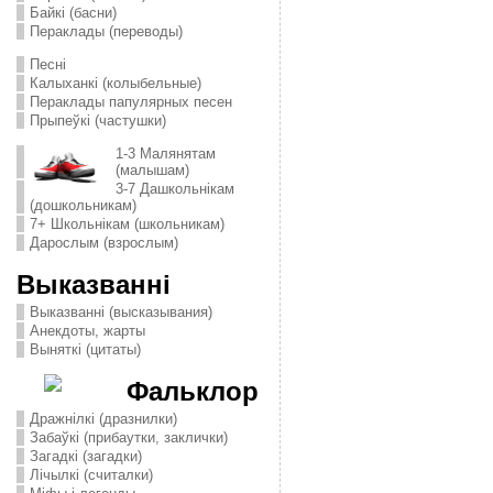
Байкі (басни)
Пераклады (переводы)
Песні
Калыханкі (колыбельные)
Пераклады папулярных песен
Прыпеўкі (частушки)
1-3 Малянятам
(малышам)
3-7 Дашкольнікам
(дошкольникам)
7+ Школьнікам (школьникам)
Дарослым (взрослым)
Выказванні
Выказванні (высказывания)
Анекдоты, жарты
Выняткі (цитаты)
Фальклор
Дражнілкі (дразнилки)
Забаўкі (прибаутки, заклички)
Загадкі (загадки)
Лічылкі (считалки)