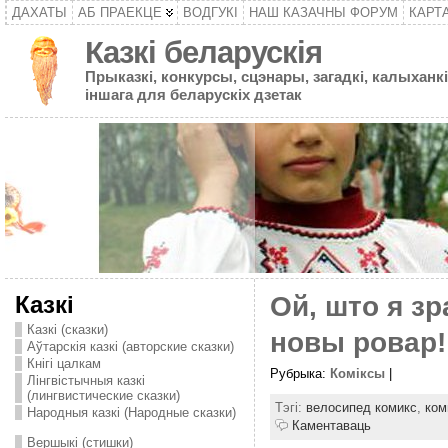
ДАХАТЫ
АБ ПРАЕКЦЕ
ВОДГУКІ
НАШ КАЗАЧНЫ ФОРУМ
КАРТ
Казкі беларускія
Прыказкі, конкурсы, сцэнары, загадкі, калыханкі
іншага для беларускіх дзетак
Казкі
Ой, што я з
Казкі (сказки)
новы ровар! 
Аўтарскія казкі (авторские сказки)
Кнігі цалкам
Рубрыка:
Комiксы
|
Лінгвістычныя казкі
(лингвистические сказки)
Тэгі:
велосипед комикс
,
ком
Народныя казкі (Народные сказки)
Каментаваць
Вершыкі (стишки)