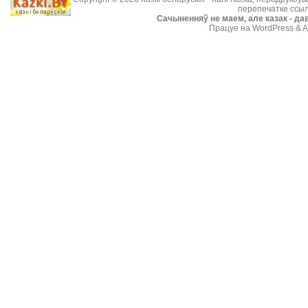
перепечатке ссыл
Cачыненняў не маем, але казак - дав
Працуе на WordPress & A