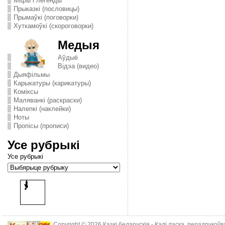
Міфы і легенды
Прыказкі (пословицы)
Прымаўкі (поговорки)
Хуткамоўкі (скороговорки)
Медыя
Аўдыё
Відэа (видео)
Дыяфільмы
Карыкатуры (карикатуры)
Комiксы
Маляванкі (раскраски)
Налепкі (наклейки)
Ноты
Пропісы (прописи)
Усе рубрыкі
Усе рубрыкі
Copyright © 2026
Казкі беларускія
- Калі ласка, перадрукоў