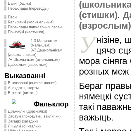
(школьника
Байкі (басни)
Пераклады (переводы)
(стишки)
,
Д
Песні
Калыханкі (колыбельные)
(взрослым)
Пераклады папулярных песен
Прыпеўкі (частушки)
У
нізіне,
1-3 Малянятам
(малышам)
цячэ сц
3-7 Дашкольнікам
(дошкольникам)
мора сіняга
7+ Школьнікам (школьникам)
Дарослым (взрослым)
розных меж
Выказванні
Бераг правы
Выказванні (высказывания)
Анекдоты, жарты
Выняткі (цитаты)
нямецкі суст
Фальклор
такі паважн
Дражнілкі (дразнилки)
важыць.
Забаўкі (прибаутки, заклички)
Загадкі (загадки)
Лічылкі (считалки)