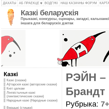
ДАХАТЫ
АБ ПРАЕКЦЕ
ВОДГУКІ
НАШ КАЗАЧНЫ ФОРУМ
КАРТ
Казкі беларускія
Прыказкі, конкурсы, сцэнары, загадкі, калыханкі
іншага для беларускіх дзетак
Казкі
РЭЙН –
Казкі (сказки)
Аўтарскія казкі (авторские сказки)
Брандт
Кнігі цалкам
Лінгвістычныя казкі
(лингвистические сказки)
Народныя казкі (Народные сказки)
Рубрыка:
7
Вершыкі (стишки)