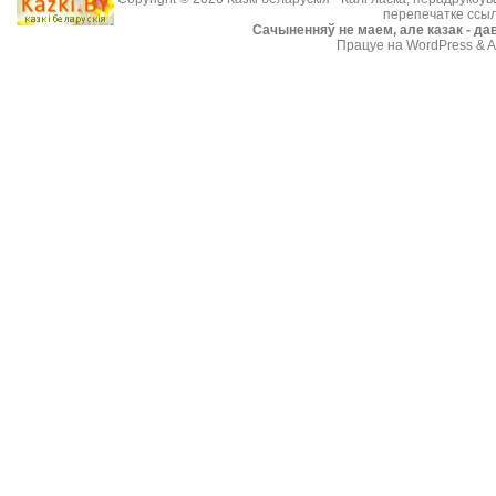
перепечатке ссыл
Cачыненняў не маем, але казак - дав
Працуе на WordPress & A