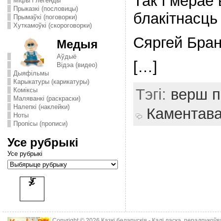
Так і мерае
Міфы і легенды
Прыказкі (пословицы)
блакітнасць
Прымаўкі (поговорки)
Хуткамоўкі (скороговорки)
Сяргей Бран
Медыя
Аўдыё
[…]
Відэа (видео)
Дыяфільмы
Карыкатуры (карикатуры)
Тэгі:
верш п
Комiксы
Маляванкі (раскраски)
Налепкі (наклейки)
Каментав
Ноты
Пропісы (прописи)
Усе рубрыкі
Усе рубрыкі
Copyright © 2026
Казкі беларускія
- Калі ласка, перадрукоў