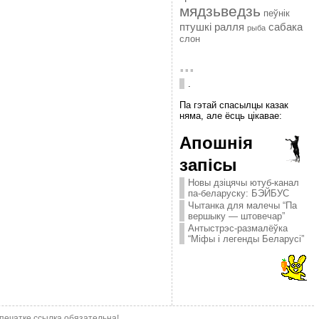
мядзьведзь
пеўнік
птушкі
ралля
сабака
рыба
слон
...
.
Па гэтай спасылцы казак
няма, але ёсць цікавае:
Апошнія
запісы
Новы дзіцячы ютуб-канал
па-беларуску: БЭЙБУС
Чытанка для малечы “Па
вершыку — штовечар”
Антыстрэс-размалёўка
“Міфы і легенды Беларусі”
епечатке ссылка обязательна!