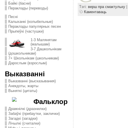
Байкі (басни)
Тэгі:
верш пра смактульку
|
Пераклады (переводы)
Каментаваць
Песні
Калыханкі (колыбельные)
Пераклады папулярных песен
Прыпеўкі (частушки)
1-3 Малянятам
(малышам)
3-7 Дашкольнікам
(дошкольникам)
7+ Школьнікам (школьникам)
Дарослым (взрослым)
Выказванні
Выказванні (высказывания)
Анекдоты, жарты
Выняткі (цитаты)
Фальклор
Дражнілкі (дразнилки)
Забаўкі (прибаутки, заклички)
Загадкі (загадки)
Лічылкі (считалки)