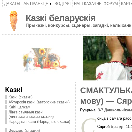
ДАХАТЫ
АБ ПРАЕКЦЕ
ВОДГУКІ
НАШ КАЗАЧНЫ ФОРУМ
КАРТ
Казкі беларускія
Прыказкі, конкурсы, сцэнары, загадкі, калыханкі
Казкі
СМАКТУЛЬКА.
Казкі (сказки)
мову) — Сяр
Аўтарскія казкі (авторские сказки)
Кнігі цалкам
Рубрыка:
3-7 Дашкольніка
Лінгвістычныя казкі
С
(лингвистические сказки)
онца з самага расс
Народныя казкі (Народные сказки)
Сяргей Брандт, 11.
Вершыкі (стишки)