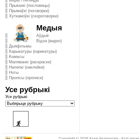
Міфы і легенды
Прыказкі (пословицы)
Прымаўкі (поговорки)
Хуткамоўкі (скороговорки)
Медыя
Аўдыё
Відэа (видео)
Дыяфільмы
Карыкатуры (карикатуры)
Комiксы
Маляванкі (раскраски)
Налепкі (наклейки)
Ноты
Пропісы (прописи)
Усе рубрыкі
Усе рубрыкі
Copyright © 2026
Казкі беларускія
- Калі лас