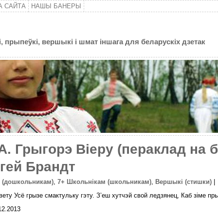
А САЙТА
НАШЫ БАНЕРЫ
, прыпеўкі, вершыкі і шмат іншага для беларускіх дзетак
 Грыгорэ Віеру (пераклад на 
гей Брандт
м (дошкольникам)
,
7+ Школьнікам (школьникам)
,
Вершыкі (стишки)
|
вету Усё грызе смактульку гэту. З’еш хутчэй свой ледзянец, Каб зiме пр
12.2013