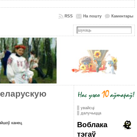
RSS
На пошту
Каментары
беларускую
увайсці
далучыцца
ыйшоў канец.
Воблака
тэгаў