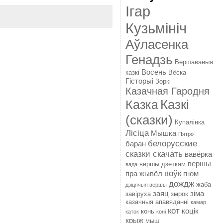
Ігар
Кузьмініч
Аўласенка
Генадзь
Вершаваныя
Восень
казкі
Вёска
Гісторыі
Зоркі
Казачная Гародня
Казкі
Казка
(сказки)
Купалінка
Лісіца
Мышка
Пятро
белорусские
баран
сказки скачать
вавёрка
вершы
вершы дзеткам
вада
воўк
пра жывёл
гном
дождж
жаба
дзіцячыя вершы
заяц
зіма
завіруха
змрок
казачныя апавяданні
камар
кот
коцік
конь
каток
коні
крыж
мыш