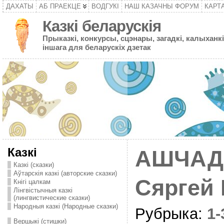
ДАХАТЫ
АБ ПРАЕКЦЕ
ВОДГУКІ
НАШ КАЗАЧНЫ ФОРУМ
КАРТ
Казкі беларускія
Прыказкі, конкурсы, сцэнары, загадкі, калыханкі
іншага для беларускіх дзетак
Казкі
АШЧАД
Казкі (сказки)
Аўтарскія казкі (авторские сказки)
Сяргей
Кнігі цалкам
Лінгвістычныя казкі
(лингвистические сказки)
Народныя казкі (Народные сказки)
Рубрыка:
1
Вершыкі (стишки)