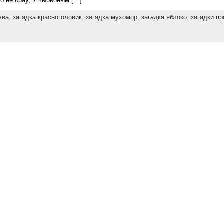
яго не браў, У чырвоным […]
ква
,
загадка красноголовик
,
загадка мухомор
,
загадка яблоко
,
загадки пр