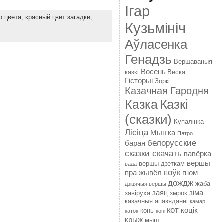
Ігар
о цвета
,
красный цвет загадки
,
Кузьмініч
Аўласенка
Генадзь
Вершаваныя
Восень
казкі
Вёска
Гісторыі
Зоркі
Казачная Гародня
Казкі
Казка
(сказки)
Купалінка
Лісіца
Мышка
Пятро
белорусские
баран
сказки скачать
вавёрка
вершы
вершы дзеткам
вада
воўк
пра жывёл
гном
дождж
жаба
дзіцячыя вершы
заяц
зіма
завіруха
змрок
казачныя апавяданні
камар
кот
коцік
конь
каток
коні
крыж
мыш