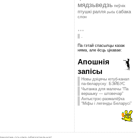
мядзьведзь
пеўнік
птушкі
ралля
сабака
рыба
слон
...
.
Па гэтай спасылцы казак
няма, але ёсць цікавае:
Апошнія
запісы
Новы дзіцячы ютуб-канал
па-беларуску: БЭЙБУС
Чытанка для малечы “Па
вершыку — штовечар”
Антыстрэс-размалёўка
“Міфы і легенды Беларусі”
епечатке ссылка обязательна!