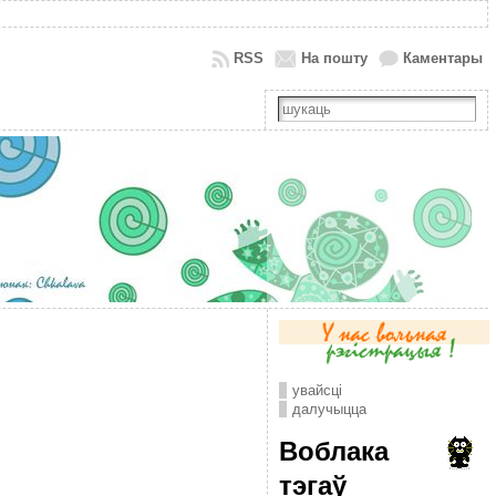
RSS
На пошту
Каментары
увайсці
далучыцца
Воблака
тэгаў