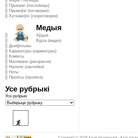
Міфы і легенды
Прыказкі (пословицы)
Прымаўкі (поговорки)
Хуткамоўкі (скороговорки)
Медыя
Аўдыё
Відэа (видео)
Дыяфільмы
Карыкатуры (карикатуры)
Комiксы
Маляванкі (раскраски)
Налепкі (наклейки)
Ноты
Пропісы (прописи)
Усе рубрыкі
Усе рубрыкі
Copyright © 2026
Казкі беларускія
- Калі лас