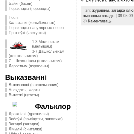
4. Ён у лесе стаяў, а ніхто 
Байкі (басни)
Пераклады (переводы)
Тэгі:
журавіны
,
загадка клю
чырвоныя загадкі
| 09.05.09
Песні
Каментаваць
Калыханкі (колыбельные)
Пераклады папулярных песен
Прыпеўкі (частушки)
1-3 Малянятам
(малышам)
3-7 Дашкольнікам
(дошкольникам)
7+ Школьнікам (школьникам)
Дарослым (взрослым)
Выказванні
Выказванні (высказывания)
Анекдоты, жарты
Выняткі (цитаты)
Фальклор
Дражнілкі (дразнилки)
Забаўкі (прибаутки, заклички)
Загадкі (загадки)
Лічылкі (считалки)