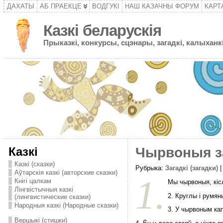
ДАХАТЫ
АБ ПРАЕКЦЕ
ВОДГУКІ
НАШ КАЗАЧНЫ ФОРУМ
КАРТ
Казкі беларускія
Прыказкі, конкурсы, сцэнары, загадкі, калыханкі
Казкі
Чырвоныя з
Казкі (сказки)
Рубрыка:
Загадкі (загадки)
|
Аўтарскія казкі (авторские сказки)
1.
Кнігі цалкам
Мы чырвоныя, кіс
Лінгвістычныя казкі
2. Круглы і румян
(лингвистические сказки)
Народныя казкі (Народные сказки)
3. У чырвоным ка
Вершыкі (стишки)