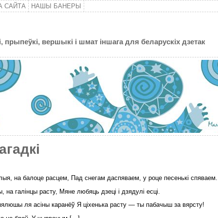
А САЙТА
НАШЫ БАНЕРЫ
, прыпеўкі, вершыкі і шмат іншага для беларускіх дзетак
агадкі
лыя, на балоце расцем, Пад снегам даспяваем, у роце песенькі спяваем.
ы, на галінцы расту, Мяне любяць дзеці і дзядулі есці.
пялюшы ля асіны каранёў Я ціхенька расту — ты пабачыш за вярсту!