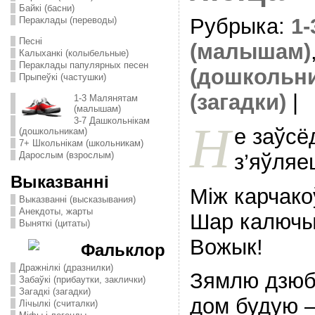
Байкі (басни)
Рубрыка:
1
Пераклады (переводы)
Песні
(малышам)
Калыханкі (колыбельные)
Пераклады папулярных песен
(дошкольн
Прыпеўкі (частушки)
(загадки)
|
1-3 Малянятам
(малышам)
3-7 Дашкольнікам
Н
е заўсё
(дошкольникам)
7+ Школьнікам (школьникам)
з’яўляе
Дарослым (взрослым)
Выказванні
Між карчако
Выказванні (высказывания)
Анекдоты, жарты
Шар калюч
Выняткі (цитаты)
Вожык!
Фальклор
Дражнілкі (дразнилки)
Зямлю дзюб
Забаўкі (прибаутки, заклички)
Загадкі (загадки)
дом будую 
Лічылкі (считалки)