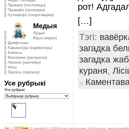
Міфы і легенды
рот! Адгада
Прыказкі (пословицы)
Прымаўкі (поговорки)
Хуткамоўкі (скороговорки)
[…]
Медыя
Аўдыё
Тэгі:
вавёрк
Відэа (видео)
Дыяфільмы
загадка бел
Карыкатуры (карикатуры)
Комiксы
загадка жа
Маляванкі (раскраски)
Налепкі (наклейки)
Ноты
кураня
,
Лісі
Пропісы (прописи)
Каментав
Усе рубрыкі
Усе рубрыкі
Copyright © 2026
Казкі беларускія
- Калі ласка, перадрукоў