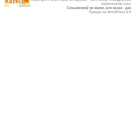
перепечатке ссыл
Cачыненняў не маем, але казак - дав
Працуе на WordPress & A