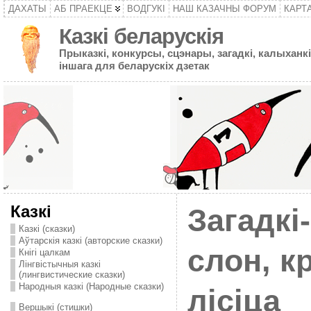
ДАХАТЫ
АБ ПРАЕКЦЕ
ВОДГУКІ
НАШ КАЗАЧНЫ ФОРУМ
КАРТ
Казкі беларускія
Прыказкі, конкурсы, сцэнары, загадкі, калыханкі
іншага для беларускіх дзетак
Казкі
Загадкі
Казкі (сказки)
Аўтарскія казкі (авторские сказки)
слон, к
Кнігі цалкам
Лінгвістычныя казкі
(лингвистические сказки)
Народныя казкі (Народные сказки)
лісіца
Вершыкі (стишки)