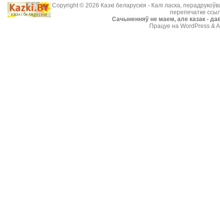
Copyright © 2026
Казкі беларускія
- Калі ласка, перадрукоў
перепечатке ссыл
Cачыненняў не маем, але казак - дав
Працуе на WordPress & A