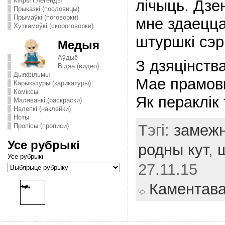
Міфы і легенды
лiчыць. Дзе
Прыказкі (пословицы)
Прымаўкі (поговорки)
мне здаецца
Хуткамоўкі (скороговорки)
штуршкi сэр
Медыя
Аўдыё
З дзяцiнств
Відэа (видео)
Дыяфільмы
Мае прамов
Карыкатуры (карикатуры)
Комiксы
Як пераклiк 
Маляванкі (раскраски)
Налепкі (наклейки)
Ноты
Тэгі:
замежн
Пропісы (прописи)
Усе рубрыкі
родны кут
,
Усе рубрыкі
27.11.15
Каментав