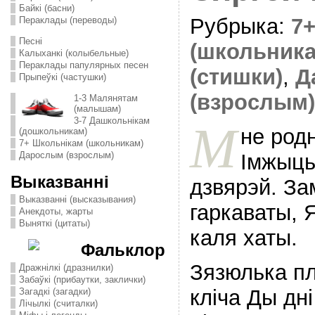
Байкі (басни)
Рубрыка:
7
Пераклады (переводы)
Песні
(школьника
Калыханкі (колыбельные)
Пераклады папулярных песен
(стишки)
,
Д
Прыпеўкі (частушки)
(взрослым)
1-3 Малянятам
(малышам)
3-7 Дашкольнікам
М
не родн
(дошкольникам)
7+ Школьнікам (школьникам)
Iмжыць
Дарослым (взрослым)
Выказванні
дзвярэй. За
Выказванні (высказывания)
гаркаваты, 
Анекдоты, жарты
Выняткі (цитаты)
каля хаты.
Фальклор
Зязюлька пл
Дражнілкі (дразнилки)
Забаўкі (прибаутки, заклички)
клiча Ды дн
Загадкі (загадки)
Лічылкі (считалки)