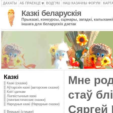
ДАХАТЫ
АБ ПРАЕКЦЕ
ВОДГУКІ
НАШ КАЗАЧНЫ ФОРУМ
КАРТ
Казкі беларускія
Прыказкі, конкурсы, сцэнары, загадкі, калыханкі
іншага для беларускіх дзетак
Казкі
Мне род
Казкі (сказки)
Аўтарскія казкі (авторские сказки)
стаў бл
Кнігі цалкам
Лінгвістычныя казкі
(лингвистические сказки)
Народныя казкі (Народные сказки)
Сяргей
Вершыкі (стишки)