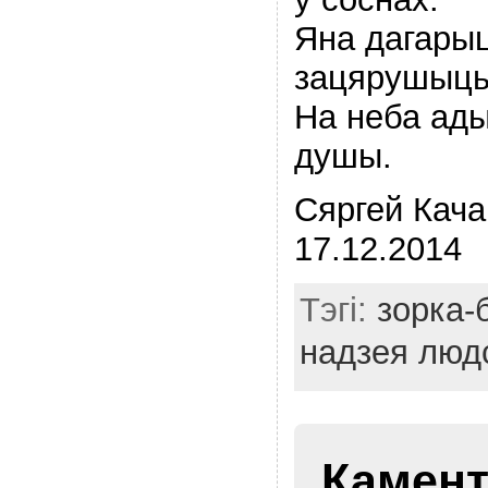
Яна дагарыц
зацярушыць
На неба ад
душы.
Сяргей Кача
17.12.2014
Тэгі:
зорка-
надзея люд
Камент