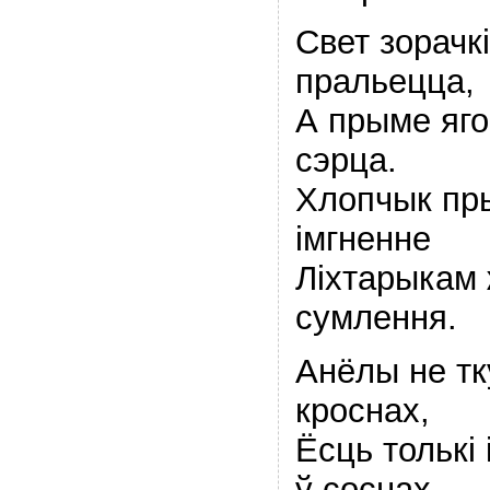
Свет зорачк
пральецца,
А прыме яго
сэрца.
Хлопчык пр
iмгненне
Лiхтарыкам
сумлення.
Анёлы не тк
кроснах,
Ёсць толькi 
ў соснах.