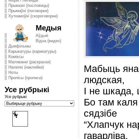
Міфы і легенды
Прыказкі (пословицы)
Прымаўкі (поговорки)
Хуткамоўкі (скороговорки)
Медыя
Аўдыё
Відэа (видео)
Дыяфільмы
Карыкатуры (карикатуры)
Комiксы
Маляванкі (раскраски)
Мабыць яна
Налепкі (наклейки)
Ноты
людская,
Пропісы (прописи)
Усе рубрыкі
I не шкада,
Усе рубрыкі
Бо там каля
сядзiбе
“Хлапчук на
гаварлiва.