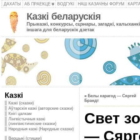
ДАХАТЫ
АБ ПРАЕКЦЕ
ВОДГУКІ
НАШ КАЗАЧНЫ ФОРУМ
КАРТ
Казкі беларускія
Прыказкі, конкурсы, сцэнары, загадкі, калыханкі
іншага для беларускіх дзетак
Казкі
«
Белы карагод — Сяргей
Брандт
Казкі (сказки)
Аўтарскія казкі (авторские сказки)
Свет з
Кнігі цалкам
Лінгвістычныя казкі
(лингвистические сказки)
Народныя казкі (Народные сказки)
— Сярг
Вершыкі (стишки)