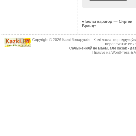
«
Белы карагод — Сяргей
Брандт
Copyright © 2026
Казкі беларускія
- Калі ласка, перадрукоў
перепечатке ссыл
Cачыненняў не маем, але казак - дав
Працуе на WordPress & A