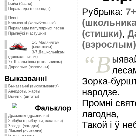
Байкі (басни)
Пераклады (переводы)
Рубрыка:
7
Песні
(школьника
Калыханкі (колыбельные)
Пераклады папулярных песен
(стишки)
,
Д
Прыпеўкі (частушки)
(взрослым)
1-3 Малянятам
(малышам)
3-7 Дашкольнікам
“В
ыява
(дошкольникам)
7+ Школьнікам (школьникам)
Дарослым (взрослым)
леса
Выказванні
Зорка-буршт
Выказванні (высказывания)
народзе.
Анекдоты, жарты
Выняткі (цитаты)
Промнi свя
Фальклор
лагодна,
Дражнілкі (дразнилки)
Забаўкі (прибаутки, заклички)
Такой i ў не
Загадкі (загадки)
Лічылкі (считалки)