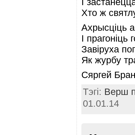
I застанецц
Хто ж святл
Ахрысцiць а
I прагонiць г
Завiруха по
Як журбу тр
Сяргей Бран
Тэгі:
Верш п
01.01.14