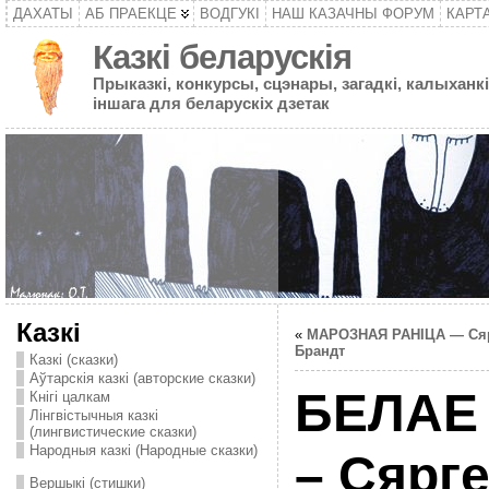
ДАХАТЫ
АБ ПРАЕКЦЕ
ВОДГУКІ
НАШ КАЗАЧНЫ ФОРУМ
КАРТ
Казкі беларускія
Прыказкі, конкурсы, сцэнары, загадкі, калыханкі
іншага для беларускіх дзетак
Казкі
«
МАРОЗНАЯ РАНIЦА — Ся
Брандт
Казкі (сказки)
Аўтарскія казкі (авторские сказки)
БЕЛАЕ
Кнігі цалкам
Лінгвістычныя казкі
(лингвистические сказки)
Народныя казкі (Народные сказки)
– Сярг
Вершыкі (стишки)