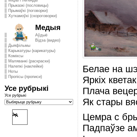
Міфы і легенды
Прыказкі (пословицы)
Прымаўкі (поговорки)
Хуткамоўкі (скороговорки)
Медыя
Аўдыё
Відэа (видео)
Дыяфільмы
Карыкатуры (карикатуры)
Комiксы
Маляванкі (раскраски)
Белае на шэ
Налепкі (наклейки)
Ноты
Пропісы (прописи)
Яркiх кветак
Усе рубрыкі
Плача вецер
Усе рубрыкі
Як стары вя
Цемра с бр
Падпаўзе ам