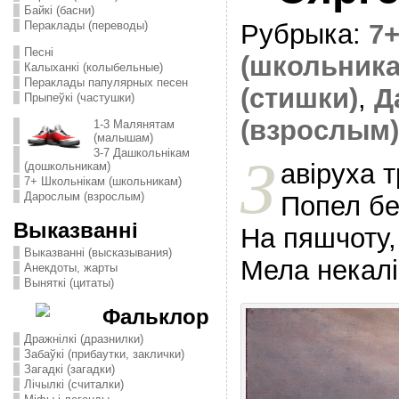
Байкі (басни)
Пераклады (переводы)
Рубрыка:
7
Песні
(школьника
Калыханкі (колыбельные)
Пераклады папулярных песен
(стишки)
,
Д
Прыпеўкі (частушки)
(взрослым)
1-3 Малянятам
(малышам)
3-7 Дашкольнікам
З
авiруха 
(дошкольникам)
7+ Школьнікам (школьникам)
Дарослым (взрослым)
Попел бе
Выказванні
На пяшчоту,
Выказванні (высказывания)
Мела некалi
Анекдоты, жарты
Выняткі (цитаты)
Фальклор
Дражнілкі (дразнилки)
Забаўкі (прибаутки, заклички)
Загадкі (загадки)
Лічылкі (считалки)