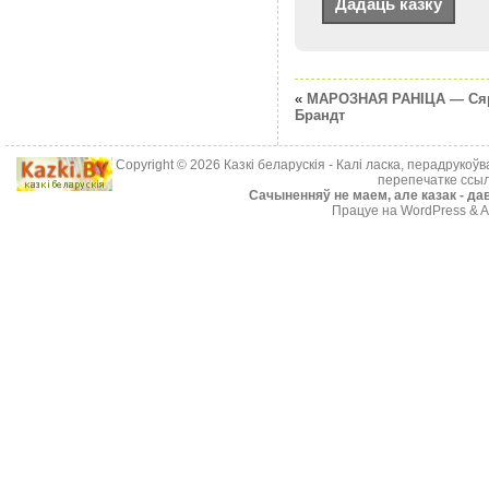
«
МАРОЗНАЯ РАНIЦА — Ся
Брандт
Copyright © 2026
Казкі беларускія
- Калі ласка, перадрукоў
перепечатке ссыл
Cачыненняў не маем, але казак - дав
Працуе на WordPress & A