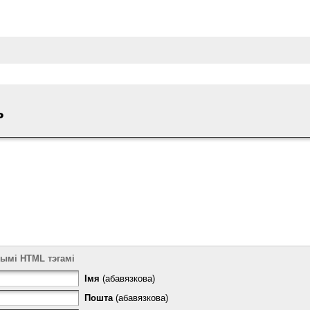
ь
тымі HTML тэгамі
Імя
(абавязкова)
Пошта
(абавязкова)