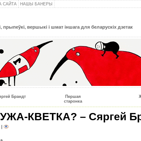
А САЙТА
НАШЫ БАНЕРЫ
, прыпеўкі, вершыкі і шмат іншага для беларускіх дзетак
ргей Брандт
Першая
старонка
УЖА-КВЕТКА? – Сяргей Б
|
а.