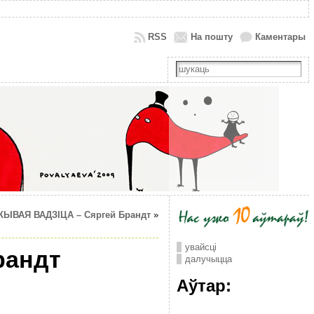
RSS
На пошту
Каментары
ЖЫВАЯ ВАДЗIЦА – Cяргей Брандт
»
увайсці
рандт
далучыцца
Аўтар: