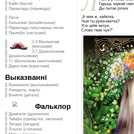
Л
Байкі (басни)
Гарыць зоркай свеч
Ды пытае рэчка:
Пераклады (переводы)
„А мая ж, кабетка,
Песні
Чыя ты ружа-кветка?
Калыханкі (колыбельные)
Хто цябе мiлуе,
Пераклады папулярных песен
Слова твае чуе?”
Прыпеўкі (частушки)
1-3 Малянятам
(малышам)
3-7 Дашкольнікам
(дошкольникам)
7+ Школьнікам (школьникам)
Дарослым (взрослым)
Выказванні
Выказванні (высказывания)
Анекдоты, жарты
Выняткі (цитаты)
Фальклор
Дражнілкі (дразнилки)
Забаўкі (прибаутки, заклички)
Загадкі (загадки)
Лічылкі (считалки)