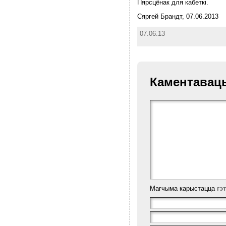
Пярсцёнак для кабеткi.
Сяргей Брандт, 07.06.2013
07.06.13
Каментавац
Магчыма карыстацца
гэ