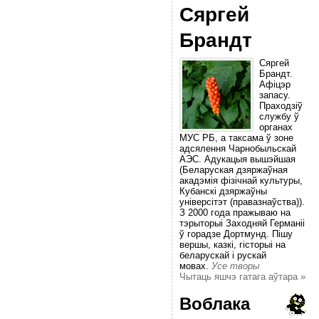
Сяргей
Брандт
Сяргей
Брандт.
Афіцэр
запасу.
Праходзіў
службу ў
органах
МУС РБ, а таксама ў зоне
адсялення Чарнобыльскай
АЭС. Адукацыя вышэйшая
(Беларуская дзяржаўная
акадэмія фізічнай культуры,
Кубанскі дзяржаўны
універсітэт (правазнаўства)).
З 2000 года пражываю на
тэрыторыі Заходняй Германіі
ў горадзе Дортмунд. Пішу
вершы, казкі, гісторыі на
беларускай і рускай
мовах.
Усе творы
Чытаць яшчэ гатага аўтара »
Воблака