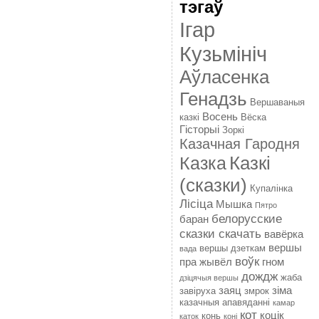
тэгаў
Ігар
Кузьмініч
Аўласенка
Генадзь
Вершаваныя
Восень
казкі
Вёска
Гісторыі
Зоркі
Казачная Гародня
Казкі
Казка
(сказки)
Купалінка
Лісіца
Мышка
Пятро
белорусские
баран
сказки скачать
вавёрка
вершы
вершы дзеткам
вада
воўк
пра жывёл
гном
дождж
жаба
дзіцячыя вершы
заяц
зіма
завіруха
змрок
казачныя апавяданні
камар
кот
коцік
конь
каток
коні