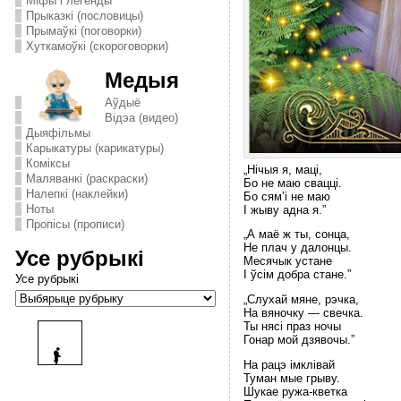
Міфы і легенды
Прыказкі (пословицы)
Прымаўкі (поговорки)
Хуткамоўкі (скороговорки)
Медыя
Аўдыё
Відэа (видео)
Дыяфільмы
Карыкатуры (карикатуры)
Комiксы
„Нiчыя я, мацi,
Маляванкі (раскраски)
Бо не маю сваццi.
Налепкі (наклейки)
Бо сям’i не маю
Ноты
I жыву адна я.”
Пропісы (прописи)
„А маё ж ты, сонца,
Не плач у далонцы.
Усе рубрыкі
Месячык устане
I ўсiм добра стане.”
Усе рубрыкі
„Слухай мяне, рэчка,
На вяночку — свечка.
Ты нясi праз ночы
Гонар мой дзявочы.”
На рацэ iмклiвай
Туман мые грыву.
Шукае ружа-кветка