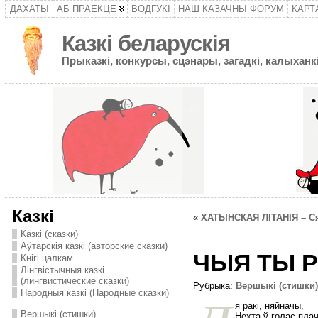
ДАХАТЫ
АБ ПРАЕКЦЕ
ВОДГУКІ
НАШ КАЗАЧНЫ ФОРУМ
КАРТ
Казкі беларускія
Прыказкі, конкурсы, сцэнары, загадкі, калыханкі
Казкі
«
ХАТЫНСКАЯ ЛIТАНIЯ – Cя
Казкі (сказки)
Аўтарскія казкі (авторские сказки)
ЧЫЯ ТЫ Р
Кнігі цалкам
Лінгвістычныя казкі
(лингвистические сказки)
Рубрыка:
Вершыкі (стишки)
Народныя казкі (Народные сказки)
я ракi, няйначы,
Вершыкі (стишки)
Нехта ў голас плач