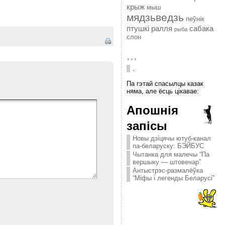
крыж
мыш
мядзьведзь
пеўнік
птушкі
ралля
сабака
рыба
слон
...
.
Па гэтай спасылцы казак
няма, але ёсць цікавае:
Апошнія
запісы
Новы дзіцячы ютуб-канал
па-беларуску: БЭЙБУС
Чытанка для малечы “Па
вершыку — штовечар”
Антыстрэс-размалёўка
“Міфы і легенды Беларусі”