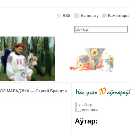
RSS
На пошту
Каментары
ЛО МАЛАДЗІКА — Сяргей Брандт
»
увайсці
далучыцца
Аўтар: