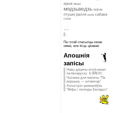
крыж
мыш
мядзьведзь
пеўнік
птушкі
ралля
сабака
рыба
слон
...
.
Па гэтай спасылцы казак
няма, але ёсць цікавае:
Апошнія
запісы
Новы дзіцячы ютуб-канал
па-беларуску: БЭЙБУС
Чытанка для малечы “Па
вершыку — штовечар”
Антыстрэс-размалёўка
“Міфы і легенды Беларусі”