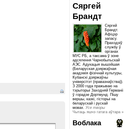
Сяргей
Брандт
Сяргей
Брандт.
Афіцэр
запасу.
Праходзіў
службу ў
органах
МУС РБ, а таксама ў зоне
адсялення Чарнобыльскай
АЭС. Адукацыя вышэйшая
(Беларуская дзяржаўная
акадэмія фізічнай культуры,
Кубанскі дзяржаўны
універсітэт (правазнаўства)).
З 2000 года пражываю на
тэрыторыі Заходняй Германіі
ў горадзе Дортмунд. Пішу
вершы, казкі, гісторыі на
беларускай і рускай
мовах.
Усе творы
Чытаць яшчэ гатага аўтара »
Воблака