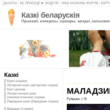
ДАХАТЫ
АБ ПРАЕКЦЕ
ВОДГУКІ
НАШ КАЗАЧНЫ ФОРУМ
КАРТ
Казкі беларускія
Прыказкі, конкурсы, сцэнары, загадкі, калыханкі
Казкі
Казкі (сказки)
Аўтарскія казкі (авторские сказки)
МАЛАДЗИ
Кнігі цалкам
Лінгвістычныя казкі
(лингвистические сказки)
Рубрыка: |
Народныя казкі (Народные сказки)
Вершыкі (стишки)