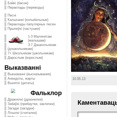
Байкі (басни)
Пераклады (переводы)
Песні
Калыханкі (колыбельные)
Пераклады папулярных песен
Прыпеўкі (частушки)
1-3 Малянятам
(малышам)
3-7 Дашкольнікам
(дошкольникам)
7+ Школьнікам (школьникам)
Дарослым (взрослым)
Выказванні
Выказванні (высказывания)
Анекдоты, жарты
10.05.13
Выняткі (цитаты)
Фальклор
Дражнілкі (дразнилки)
Каментавац
Забаўкі (прибаутки, заклички)
Загадкі (загадки)
Лічылкі (считалки)