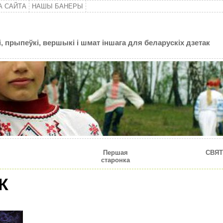
А САЙТА
НАШЫ БАНЕРЫ
, прыпеўкі, вершыкі і шмат іншага для беларускіх дзетак
Першая
CВЯТ
старонка
К