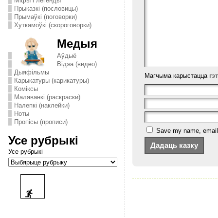
Міфы і легенды
Прыказкі (пословицы)
Прымаўкі (поговорки)
Хуткамоўкі (скороговорки)
Медыя
Аўдыё
Відэа (видео)
Дыяфільмы
Магчыма карыстацца
гэ
Карыкатуры (карикатуры)
Комiксы
Маляванкі (раскраски)
Налепкі (наклейки)
Ноты
Пропісы (прописи)
Save my name, email, 
Усе рубрыкі
Усе рубрыкі