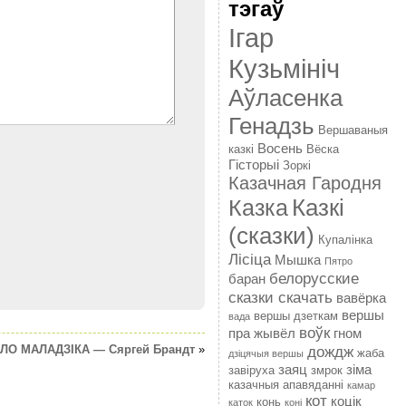
тэгаў
Ігар
Кузьмініч
Аўласенка
Генадзь
Вершаваныя
Восень
казкі
Вёска
Гісторыі
Зоркі
Казачная Гародня
Казкі
Казка
(сказки)
Купалінка
Лісіца
Мышка
Пятро
белорусские
баран
сказки скачать
вавёрка
вершы
вершы дзеткам
вада
воўк
пра жывёл
гном
ЛО МАЛАДЗІКА — Сяргей Брандт
»
дождж
жаба
дзіцячыя вершы
заяц
зіма
завіруха
змрок
казачныя апавяданні
камар
кот
коцік
конь
каток
коні