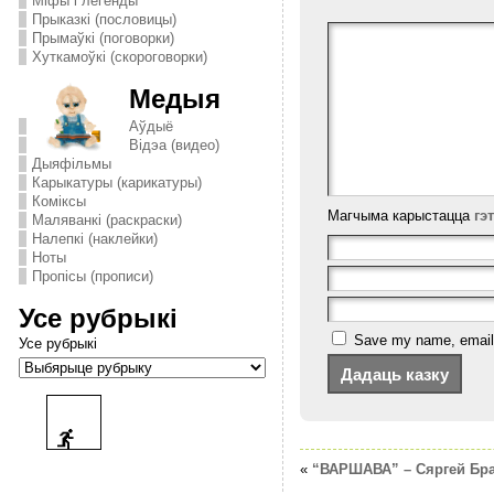
Міфы і легенды
Прыказкі (пословицы)
Прымаўкі (поговорки)
Хуткамоўкі (скороговорки)
Медыя
Аўдыё
Відэа (видео)
Дыяфільмы
Карыкатуры (карикатуры)
Комiксы
Магчыма карыстацца
гэ
Маляванкі (раскраски)
Налепкі (наклейки)
Ноты
Пропісы (прописи)
Усе рубрыкі
Save my name, email, 
Усе рубрыкі
«
“ВАРШАВА” – Сяргей Бр