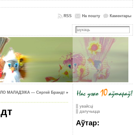
RSS
На пошту
Каментары
ЛО МАЛАДЗІКА — Сяргей Брандт
»
увайсці
дт
далучыцца
Аўтар: