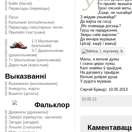
У
Байкі (басни)
Ён прынёс мышат
Трохi лясной мяты.
Пераклады (переводы)
„Ешце, не чыхайце
З мёдам ужывайце!“
Песні
Да ваўка на госцi:
Калыханкі (колыбельные)
„Мо злавацца досыць?
Пераклады папулярных песен
Груш на нараджэнне,
Прыпеўкі (частушки)
Звары сабе варэнне.”
Да вечара мурашык
1-3 Малянятам
Цягаў, кацiў i важыў.
(малышам)
3-7 Дашкольнікам
(дошкольникам)
Малы, а вельмi дужы
7+ Школьнікам (школьникам)
I скача цераз лужы.
Дарослым (взрослым)
Калi знаёмы ў крыўдзе,
На дапамогу прыйдзе.
Выказванні
Вельмi добрая душа
У рудога мураша.
Выказванні (высказывания)
Анекдоты, жарты
Сяргей Брандт, 10.05.2013
Выняткі (цитаты)
10.05.13
Фальклор
Дражнілкі (дразнилки)
Забаўкі (прибаутки, заклички)
Загадкі (загадки)
Каментавац
Лічылкі (считалки)