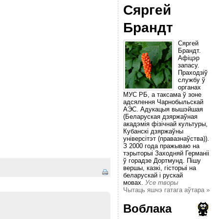
Сяргей
Брандт
Сяргей
Брандт.
Афіцэр
запасу.
Праходзіў
службу ў
органах
МУС РБ, а таксама ў зоне
адсялення Чарнобыльскай
АЭС. Адукацыя вышэйшая
(Беларуская дзяржаўная
акадэмія фізічнай культуры,
Кубанскі дзяржаўны
універсітэт (правазнаўства)).
З 2000 года пражываю на
тэрыторыі Заходняй Германіі
ў горадзе Дортмунд. Пішу
вершы, казкі, гісторыі на
беларускай і рускай
мовах.
Усе творы
Чытаць яшчэ гатага аўтара »
Воблака