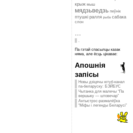
крыж
мыш
мядзьведзь
пеўнік
птушкі
ралля
сабака
рыба
слон
...
.
Па гэтай спасылцы казак
няма, але ёсць цікавае:
Апошнія
запісы
Новы дзіцячы ютуб-канал
па-беларуску: БЭЙБУС
Чытанка для малечы “Па
вершыку — штовечар”
Антыстрэс-размалёўка
“Міфы і легенды Беларусі”