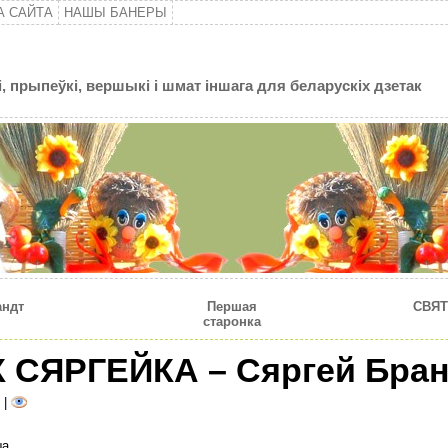
А САЙТА
НАШЫ БАНЕРЫ
, прыпеўкі, вершыкі і шмат іншага для беларускіх дзетак
андт
Першая
CВЯТ
старонка
СЯРГЕЙКА – Сяргей Бран
|
а.