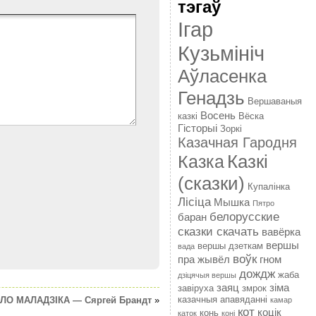
тэгаў
Ігар
Кузьмініч
Аўласенка
Генадзь
Вершаваныя
Восень
казкі
Вёска
Гісторыі
Зоркі
Казачная Гародня
Казкі
Казка
(сказки)
Купалінка
Лісіца
Мышка
Пятро
белорусские
баран
сказки скачать
вавёрка
вершы
вершы дзеткам
вада
воўк
пра жывёл
гном
дождж
жаба
дзіцячыя вершы
заяц
зіма
завіруха
змрок
казачныя апавяданні
ЛО МАЛАДЗІКА — Сяргей Брандт
»
камар
кот
коцік
конь
каток
коні