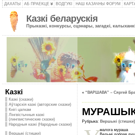
ДАХАТЫ
АБ ПРАЕКЦЕ
ВОДГУКІ
НАШ КАЗАЧНЫ ФОРУМ
КАРТ
Казкі беларускія
Прыказкі, конкурсы, сцэнары, загадкі, калыханкі
Казкі
«
“ВАРШАВА” – Сяргей Бр
Казкі (сказки)
Аўтарскія казкі (авторские сказки)
МУРАШЫК 
Кнігі цалкам
Лінгвістычныя казкі
(лингвистические сказки)
Рубрыка:
Вершыкі (стишки)
Народныя казкі (Народные сказки)
малога мураша
Вершыкі (стишки)
Вельмi добрая душ