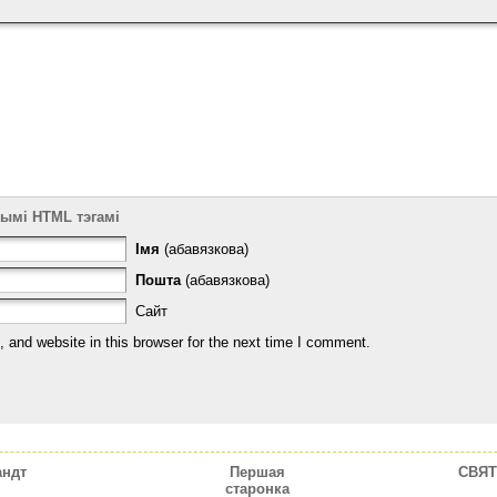
тымі HTML тэгамі
Імя
(абавязкова)
Пошта
(абавязкова)
Сайт
and website in this browser for the next time I comment.
андт
Першая
CВЯТ
старонка