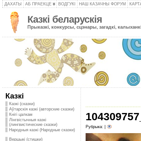
ДАХАТЫ
АБ ПРАЕКЦЕ
ВОДГУКІ
НАШ КАЗАЧНЫ ФОРУМ
КАРТ
Казкі беларускія
Прыказкі, конкурсы, сцэнары, загадкі, калыханкі
Казкі
Казкі (сказки)
Аўтарскія казкі (авторские сказки)
104309757
Кнігі цалкам
Лінгвістычныя казкі
(лингвистические сказки)
Рубрыка: |
Народныя казкі (Народные сказки)
Вершыкі (стишки)