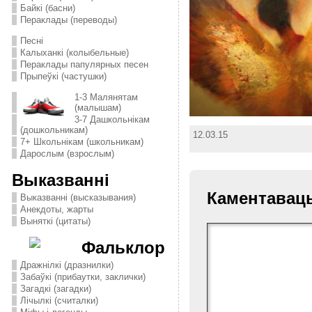
Байкі (басни)
Пераклады (переводы)
Песні
Калыханкі (колыбельные)
Пераклады папулярных песен
Прыпеўкі (частушки)
1-3 Малянятам
(малышам)
3-7 Дашкольнікам
(дошкольникам)
12.03.15
7+ Школьнікам (школьникам)
Дарослым (взрослым)
Выказванні
Каментавац
Выказванні (высказывания)
Анекдоты, жарты
Выняткі (цитаты)
Фальклор
Дражнілкі (дразнилки)
Забаўкі (прибаутки, заклички)
Загадкі (загадки)
Лічылкі (считалки)