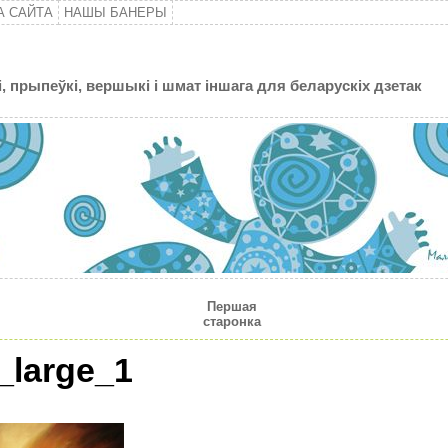
А САЙТА
НАШЫ БАНЕРЫ
, прыпеўкі, вершыкі і шмат іншага для беларускіх дзетак
Першая
старонка
_large_1