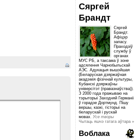
Сяргей
Брандт
Сяргей
Брандт.
Афіцэр
запасу.
Праходзіў
службу ў
органах
МУС РБ, а таксама ў зоне
адсялення Чарнобыльскай
АЭС. Адукацыя вышэйшая
(Беларуская дзяржаўная
акадэмія фізічнай культуры,
Кубанскі дзяржаўны
універсітэт (правазнаўства)).
З 2000 года пражываю на
тэрыторыі Заходняй Германіі
ў горадзе Дортмунд. Пішу
вершы, казкі, гісторыі на
беларускай і рускай
мовах.
Усе творы
Чытаць яшчэ гатага аўтара »
Воблака