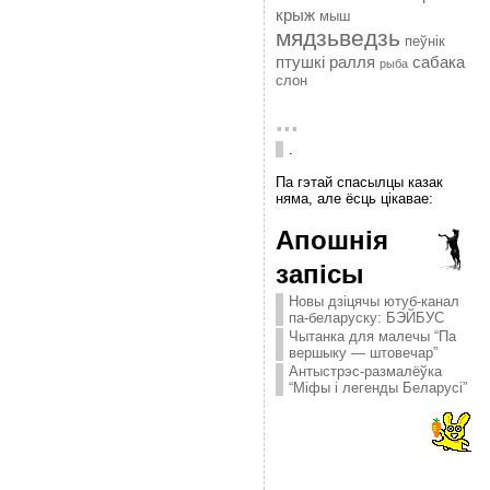
крыж
мыш
мядзьведзь
пеўнік
птушкі
ралля
сабака
рыба
слон
...
.
Па гэтай спасылцы казак
няма, але ёсць цікавае:
Апошнія
запісы
Новы дзіцячы ютуб-канал
па-беларуску: БЭЙБУС
Чытанка для малечы “Па
вершыку — штовечар”
Антыстрэс-размалёўка
“Міфы і легенды Беларусі”