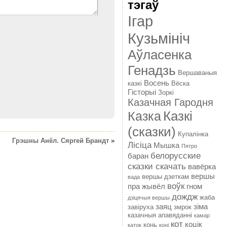
тэгаў
Ігар
Кузьмініч
Аўласенка
Генадзь
Вершаваныя
Восень
казкі
Вёска
Гісторыі
Зоркі
Казачная Гародня
Казкі
Казка
(сказки)
Купалінка
Грэшны Анёл. Сяргей Брандт
»
Лісіца
Мышка
Пятро
белорусские
баран
сказки скачать
вавёрка
вершы
вершы дзеткам
вада
воўк
пра жывёл
гном
дождж
жаба
дзіцячыя вершы
заяц
зіма
завіруха
змрок
казачныя апавяданні
камар
кот
коцік
конь
каток
коні