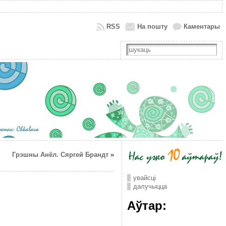
RSS
На пошту
Каментары
Грэшны Анёл. Сяргей Брандт
»
увайсці
далучыцца
Аўтар: