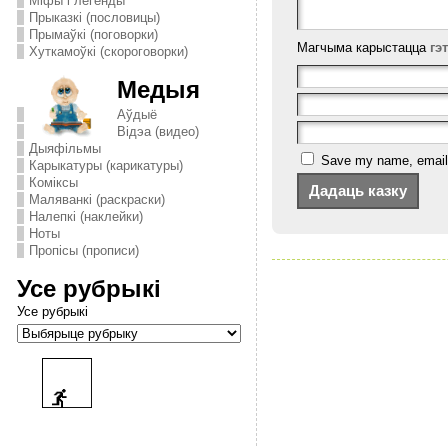
Міфы і легенды
Прыказкі (пословицы)
Прымаўкі (поговорки)
Магчыма карыстацца
гэ
Хуткамоўкі (скороговорки)
Медыя
Аўдыё
Відэа (видео)
Дыяфільмы
Save my name, email, 
Карыкатуры (карикатуры)
Комiксы
Маляванкі (раскраски)
Налепкі (наклейки)
Ноты
Пропісы (прописи)
Усе рубрыкі
Усе рубрыкі