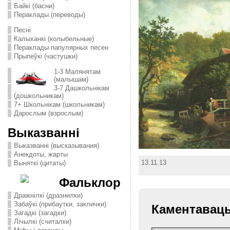
Байкі (басни)
Пераклады (переводы)
Песні
Калыханкі (колыбельные)
Пераклады папулярных песен
Прыпеўкі (частушки)
1-3 Малянятам
(малышам)
3-7 Дашкольнікам
(дошкольникам)
7+ Школьнікам (школьникам)
Дарослым (взрослым)
Выказванні
Выказванні (высказывания)
Анекдоты, жарты
13.11.13
Выняткі (цитаты)
Фальклор
Дражнілкі (дразнилки)
Забаўкі (прибаутки, заклички)
Каментавац
Загадкі (загадки)
Лічылкі (считалки)