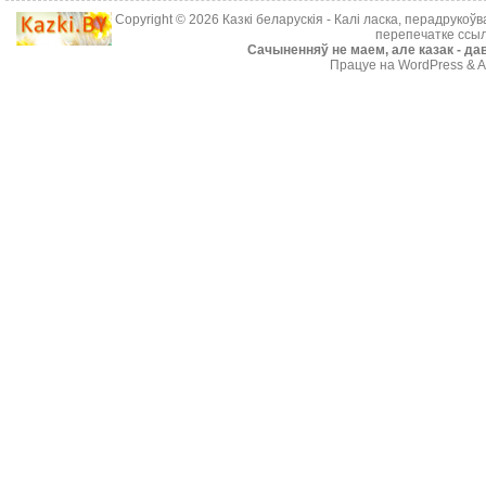
Copyright © 2026
Казкі беларускія
- Калі ласка, перадрукоў
перепечатке ссыл
Cачыненняў не маем, але казак - дав
Працуе на WordPress & A