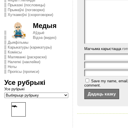
Міфы і легенды
Прыказкі (пословицы)
Прымаўкі (поговорки)
Хуткамоўкі (скороговорки)
Медыя
Аўдыё
Відэа (видео)
Дыяфільмы
Карыкатуры (карикатуры)
Магчыма карыстацца
гэ
Комiксы
Маляванкі (раскраски)
Налепкі (наклейки)
Ноты
Пропісы (прописи)
Усе рубрыкі
Save my name, email, a
comment.
Усе рубрыкі