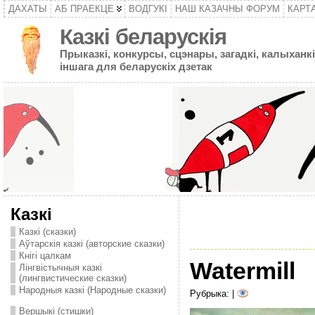
ДАХАТЫ
АБ ПРАЕКЦЕ
ВОДГУКІ
НАШ КАЗАЧНЫ ФОРУМ
КАРТ
Казкі беларускія
Прыказкі, конкурсы, сцэнары, загадкі, калыханкі
іншага для беларускіх дзетак
Казкі
Казкі (сказки)
Аўтарскія казкі (авторские сказки)
Кнігі цалкам
Watermill
Лінгвістычныя казкі
(лингвистические сказки)
Народныя казкі (Народные сказки)
Рубрыка: |
Вершыкі (стишки)