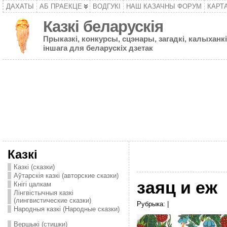
ДАХАТЫ
АБ ПРАЕКЦЕ
ВОДГУКІ
НАШ КАЗАЧНЫ ФОРУМ
КАРТ
Казкі беларускія
Прыказкі, конкурсы, сцэнары, загадкі, калыханкі
іншага для беларускіх дзетак
Казкі
Казкі (сказки)
Аўтарскія казкі (авторские сказки)
заяц и еж
Кнігі цалкам
Лінгвістычныя казкі
(лингвистические сказки)
Рубрыка: |
Народныя казкі (Народные сказки)
Вершыкі (стишки)