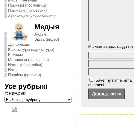
Міфы і легенды
Прыказкі (пословицы)
Прымаўкі (поговорки)
Хуткамоўкі (скороговорки)
Медыя
Аўдыё
Відэа (видео)
Дыяфільмы
Магчыма карыстацца
гэ
Карыкатуры (карикатуры)
Комiксы
Маляванкі (раскраски)
Налепкі (наклейки)
Ноты
Пропісы (прописи)
Save my name, email, a
Усе рубрыкі
comment.
Усе рубрыкі