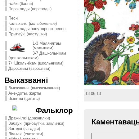
Байкі (басни)
Пераклады (переводы)
Песні
Калыханкі (колыбельные)
Пераклады папулярных песен
Прыпеўкі (частушки)
1-3 Малянятам
(малышам)
3-7 Дашкольнікам
(дошкольникам)
7+ Школьнікам (школьникам)
Дарослым (взрослым)
Выказванні
Выказванні (высказывания)
Анекдоты, жарты
13.06.13
Выняткі (цитаты)
Фальклор
Дражнілкі (дразнилки)
Каментавац
Забаўкі (прибаутки, заклички)
Загадкі (загадки)
Лічылкі (считалки)