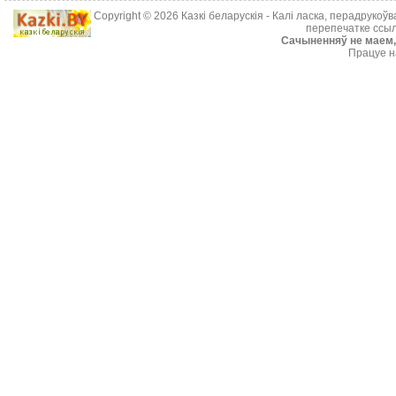
Copyright © 2026
Казкі беларускія
- Калі ласка, перадрукоў
перепечатке ссыл
Cачыненняў не маем, 
Працуе н