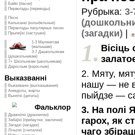
Байкі (басни)
Пераклады (переводы)
Рубрыка:
3
Песні
(дошкольн
Калыханкі (колыбельные)
Пераклады папулярных песен
(загадки)
|
Прыпеўкі (частушки)
1.
1-3 Малянятам
Вісіць 
(малышам)
3-7 Дашкольнікам
залато
(дошкольникам)
7+ Школьнікам (школьникам)
Дарослым (взрослым)
2. Мяту, мя
Выказванні
нашу — не в
Выказванні (высказывания)
Анекдоты, жарты
пыйдзе — с
Выняткі (цитаты)
Фальклор
3. На полі
Дражнілкі (дразнилки)
гарох, як с
Забаўкі (прибаутки, заклички)
Загадкі (загадки)
чаго збірац
Лічылкі (считалки)