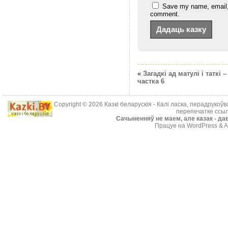
Save my name, email, a
comment.
«
Загадкі ад матулі і таткі –
частка 6
Copyright © 2026
Казкі беларускія
- Калі ласка, перадрукоў
перепечатке ссыл
Cачыненняў не маем, але казак - дав
Працуе на WordPress & A