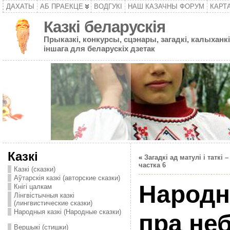
ДАХАТЫ
АБ ПРАЕКЦЕ
ВОДГУКІ
НАШ КАЗАЧНЫ ФОРУМ
КАРТ
Казкі беларускія
Прыказкі, конкурсы, сцэнары, загадкі, калыханкі
іншага для беларускіх дзетак
Казкі
«
Загадкі ад матулі і таткі –
частка 6
Казкі (сказки)
Аўтарскія казкі (авторские сказки)
Народн
Кнігі цалкам
Лінгвістычныя казкі
(лингвистические сказки)
Народныя казкі (Народные сказки)
пра не
Вершыкі (стишки)