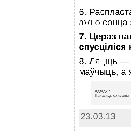
6. Распласт
ажно сонца 
7. Цераз па
спусціліся 
8. Ляціць 
маўчыць, а 
Адгадкі:
Паказаць схаваны 
23.03.13