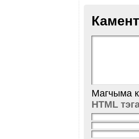
Камент
Магчыма 
HTML тэг