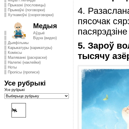
Міфы і легенды
Прыказкі (пословицы)
4. Разаслан
Прымаўкі (поговорки)
Хуткамоўкі (скороговорки)
пясочак сяр
Медыя
пасярэдзіне
Аўдыё
Відэа (видео)
5. Зароў во
Дыяфільмы
Карыкатуры (карикатуры)
Комiксы
тысячу азё
Маляванкі (раскраски)
Налепкі (наклейки)
Ноты
Пропісы (прописи)
Усе рубрыкі
Усе рубрыкі