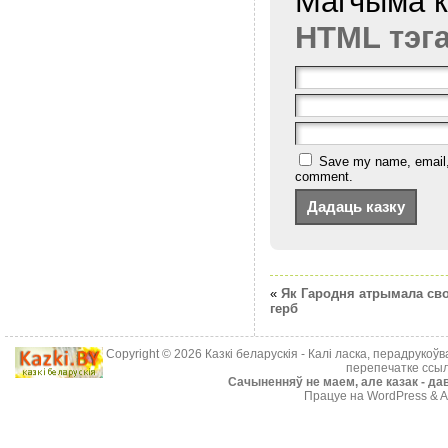
Магчыма 
HTML тэг
Save my name, email, a
comment.
«
Як Гародня атрымала св
герб
Copyright © 2026
Казкі беларускія
- Калі ласка, перадрукоў
перепечатке ссыл
Cачыненняў не маем, але казак - дав
Працуе на WordPress & A