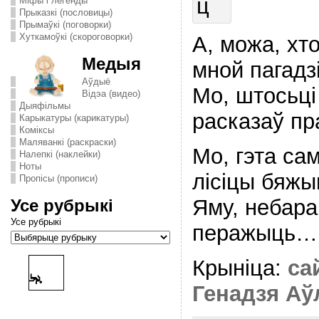
Міфы і легенды
Прыказкі (пословицы)
Прымаўкі (поговорки)
Хуткамоўкі (скороговорки)
А, можа, хто
Медыя
мной пагадз
Аўдыё
Мо, штосьці
Відэа (видео)
Дыяфільмы
расказаў пр
Карыкатуры (карикатуры)
Комiксы
Маляванкі (раскраски)
Мо, гэта са
Налепкі (наклейки)
Ноты
лісіцы бяжы
Пропісы (прописи)
Яму, небара
Усе рубрыкі
Усе рубрыкі
перажыць…
Крыніца:
са
Генадзя Аў