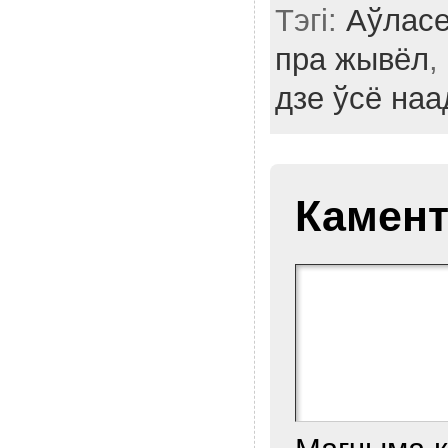
Тэгі:
Аўласе
пра жывёл
,
дзе ўсё наа
Камент