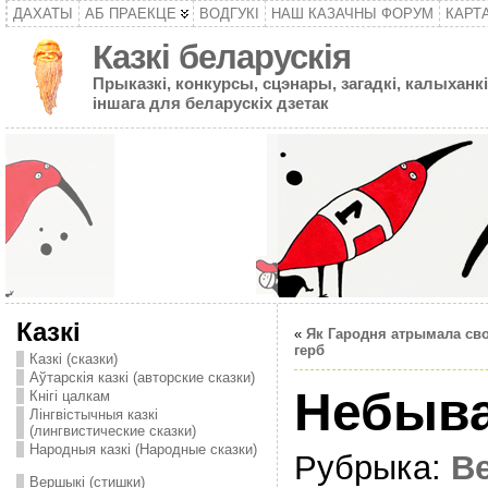
ДАХАТЫ
АБ ПРАЕКЦЕ
ВОДГУКІ
НАШ КАЗАЧНЫ ФОРУМ
КАРТ
Казкі беларускія
Прыказкі, конкурсы, сцэнары, загадкі, калыханкі
іншага для беларускіх дзетак
Казкі
«
Як Гародня атрымала св
герб
Казкі (сказки)
Аўтарскія казкі (авторские сказки)
Небыв
Кнігі цалкам
Лінгвістычныя казкі
(лингвистические сказки)
Народныя казкі (Народные сказки)
Рубрыка:
В
Вершыкі (стишки)