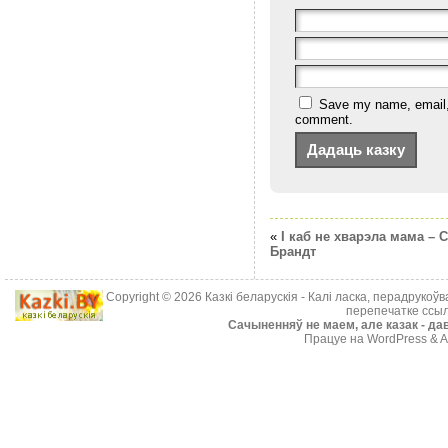
Save my name, email, a
comment.
«
I каб не хварэла мама – 
Брандт
Copyright © 2026
Казкі беларускія
- Калі ласка, перадрукоў
перепечатке ссыл
Cачыненняў не маем, але казак - дав
Працуе на WordPress & A