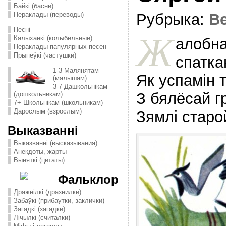
Байкі (басни)
Пераклады (переводы)
Рубрыка:
В
Песні
Ж
Калыханкі (колыбельные)
алобна
Пераклады папулярных песен
Прыпеўкі (частушки)
спатка
1-3 Малянятам
Як успамiн 
(малышам)
3-7 Дашкольнікам
З бялёсай г
(дошкольникам)
7+ Школьнікам (школьникам)
Дарослым (взрослым)
Зямлi старо
Выказванні
Выказванні (высказывания)
Анекдоты, жарты
Выняткі (цитаты)
Фальклор
Дражнілкі (дразнилки)
Забаўкі (прибаутки, заклички)
Загадкі (загадки)
Лічылкі (считалки)