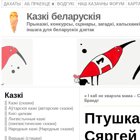
ДАХАТЫ
АБ ПРАЕКЦЕ
ВОДГУКІ
НАШ КАЗАЧНЫ ФОРУМ
КАРТ
Казкі беларускія
Прыказкі, конкурсы, сцэнары, загадкі, калыханкі
іншага для беларускіх дзетак
Казкі
«
I каб не хварэла мама – 
Брандт
Казкі (сказки)
Аўтарскія казкі (авторские сказки)
Птушка
Кнігі цалкам
Лінгвістычныя казкі
(лингвистические сказки)
Народныя казкі (Народные сказки)
Сяргей
Вершыкі (стишки)