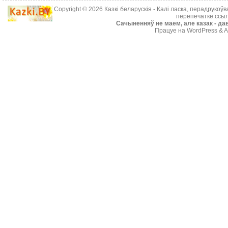
Copyright © 2026
Казкі беларускія
- Калі ласка, перадрукоў
перепечатке ссыл
Cачыненняў не маем, але казак - дав
Працуе на WordPress & A