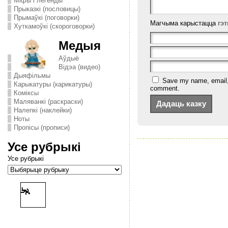
Міфы і легенды
Прыказкі (пословицы)
Прымаўкі (поговорки)
Магчыма карыстацца
гэ
Хуткамоўкі (скороговорки)
Медыя
Аўдыё
Відэа (видео)
Дыяфільмы
Save my name, email, a
Карыкатуры (карикатуры)
comment.
Комiксы
Маляванкі (раскраски)
Налепкі (наклейки)
Ноты
Пропісы (прописи)
Усе рубрыкі
Усе рубрыкі