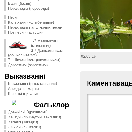
Байкі (басни)
Пераклады (переводы)
Песні
Калыханкі (колыбельные)
Пераклады папулярных песен
Прыпеўкі (частушки)
1-3 Малянятам
(малышам)
3-7 Дашкольнікам
(дошкольникам)
02.03.16
7+ Школьнікам (школьникам)
Дарослым (взрослым)
Выказванні
Каментавац
Выказванні (высказывания)
Анекдоты, жарты
Выняткі (цитаты)
Фальклор
Дражнілкі (дразнилки)
Забаўкі (прибаутки, заклички)
Загадкі (загадки)
Лічылкі (считалки)