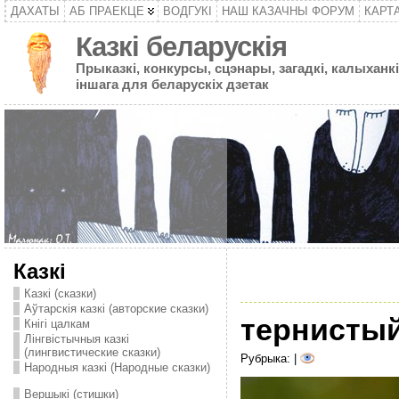
ДАХАТЫ
АБ ПРАЕКЦЕ
ВОДГУКІ
НАШ КАЗАЧНЫ ФОРУМ
КАРТ
Казкі беларускія
Прыказкі, конкурсы, сцэнары, загадкі, калыханкі
іншага для беларускіх дзетак
Казкі
Казкі (сказки)
Аўтарскія казкі (авторские сказки)
тернисты
Кнігі цалкам
Лінгвістычныя казкі
(лингвистические сказки)
Рубрыка: |
Народныя казкі (Народные сказки)
Вершыкі (стишки)