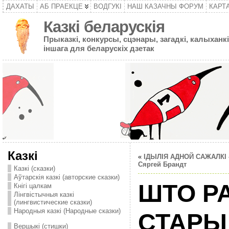
ДАХАТЫ
АБ ПРАЕКЦЕ
ВОДГУКІ
НАШ КАЗАЧНЫ ФОРУМ
КАРТ
Казкі беларускія
Прыказкі, конкурсы, сцэнары, загадкі, калыханкі
іншага для беларускіх дзетак
Казкі
«
IДЫЛIЯ АДНОЙ САЖАЛКI 
Сяргей Брандт
Казкі (сказки)
Аўтарскія казкі (авторские сказки)
ШТО Р
Кнігі цалкам
Лінгвістычныя казкі
(лингвистические сказки)
Народныя казкі (Народные сказки)
СТАРЫ
Вершыкі (стишки)