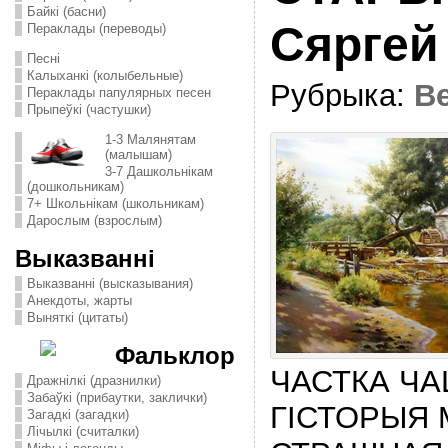
Байкі (басни)
Сяргей
Пераклады (переводы)
Песні
Калыханкі (колыбельные)
Рубрыка:
В
Пераклады папулярных песен
Прыпеўкі (частушки)
1-3 Малянятам
(малышам)
3-7 Дашкольнікам
(дошкольникам)
7+ Школьнікам (школьникам)
Дарослым (взрослым)
Выказванні
Выказванні (высказывания)
Анекдоты, жарты
Выняткі (цитаты)
Фальклор
ЧАСТКА Ч
Дражнілкі (дразнилки)
Забаўкі (прибаутки, заклички)
ГІСТОРЫЯ 
Загадкі (загадки)
Лічылкі (считалки)