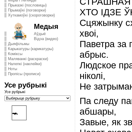
СТРАШНАЯ
Міфы і легенды
Прыказкі (пословицы)
ХТО ІДЗЕ 
Прымаўкі (поговорки)
Хуткамоўкі (скороговорки)
Сцяжынку с
Медыя
хвоi,
Аўдыё
Відэа (видео)
Паветра за 
Дыяфільмы
Карыкатуры (карикатуры)
абрыс.
Комiксы
Маляванкі (раскраски)
Людское пра
Налепкі (наклейки)
Ноты
нiколi,
Пропісы (прописи)
Усе рубрыкі
Не затрымаю
Усе рубрыкі
Па следу па
абшары,
Завые, як зв