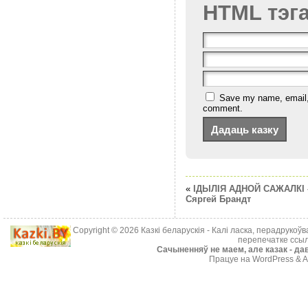
HTML тэг
Save my name, email, a
comment.
«
IДЫЛIЯ АДНОЙ САЖАЛКI 
Сяргей Брандт
Copyright © 2026
Казкі беларускія
- Калі ласка, перадрукоў
перепечатке ссыл
Cачыненняў не маем, але казак - дав
Працуе на WordPress & A