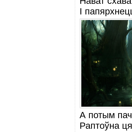
Нават схава
I папярхнец
А потым пач
Раптоўна ця