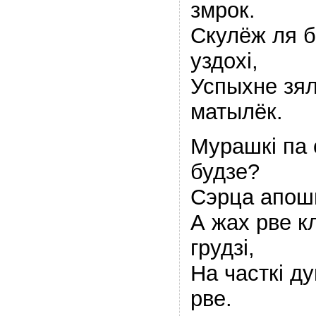
змрок.
Скулёж ля 
уздохi,
Успыхне зя
матылёк.
Мурашкi па
будзе?
Сэрца апош
А жах рве к
грудзi,
На часткi д
рве.