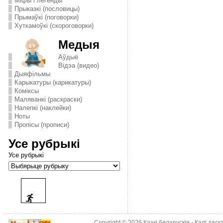
Міфы і легенды
Прыказкі (пословицы)
Прымаўкі (поговорки)
Хуткамоўкі (скороговорки)
Медыя
Аўдыё
Відэа (видео)
Дыяфільмы
Карыкатуры (карикатуры)
Комiксы
Маляванкі (раскраски)
Налепкі (наклейки)
Ноты
Пропісы (прописи)
Усе рубрыкі
Усе рубрыкі
Copyright © 2026
Казкі беларускія
- Калі лас