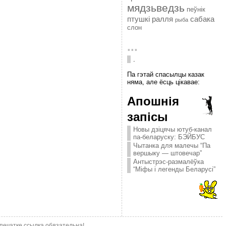
мядзьведзь
пеўнік
птушкі
ралля
сабака
рыба
слон
...
.
Па гэтай спасылцы казак
няма, але ёсць цікавае:
Апошнія
запісы
Новы дзіцячы ютуб-канал
па-беларуску: БЭЙБУС
Чытанка для малечы “Па
вершыку — штовечар”
Антыстрэс-размалёўка
“Міфы і легенды Беларусі”
епечатке ссылка обязательна!