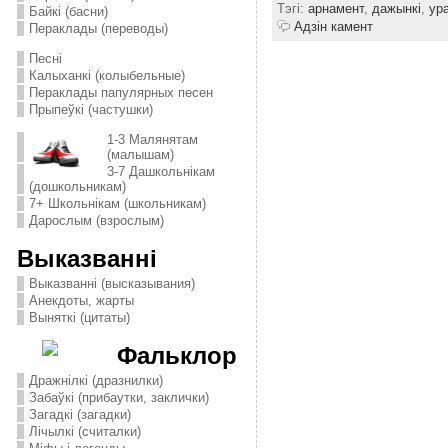
Тэгі:
арнамент
,
дажынкі
,
ур
Байкі (басни)
Адзін камент
Пераклады (переводы)
Песні
Калыханкі (колыбельные)
Пераклады папулярных песен
Прыпеўкі (частушки)
1-3 Малянятам
(малышам)
3-7 Дашкольнікам
(дошкольникам)
7+ Школьнікам (школьникам)
Дарослым (взрослым)
Выказванні
Выказванні (высказывания)
Анекдоты, жарты
Выняткі (цитаты)
Фальклор
Дражнілкі (дразнилки)
Забаўкі (прибаутки, заклички)
Загадкі (загадки)
Лічылкі (считалки)