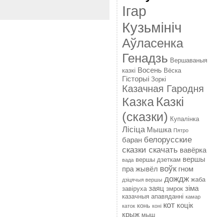
Ігар
Кузьмініч
Аўласенка
Генадзь
Вершаваныя
Восень
казкі
Вёска
Гісторыі
Зоркі
Казачная Гародня
Казкі
Казка
(сказки)
Купалінка
Лісіца
Мышка
Пятро
белорусские
баран
сказки скачать
вавёрка
вершы
вершы дзеткам
вада
воўк
пра жывёл
гном
дождж
жаба
дзіцячыя вершы
заяц
зіма
завіруха
змрок
казачныя апавяданні
камар
кот
коцік
конь
каток
коні
крыж
мыш