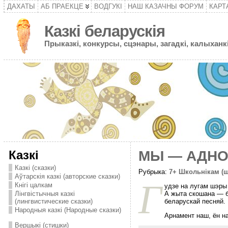
ДАХАТЫ
АБ ПРАЕКЦЕ
ВОДГУКІ
НАШ КАЗАЧНЫ ФОРУМ
КАРТ
Казкі беларускія
Прыказкі, конкурсы, сцэнары, загадкі, калыханкі
Казкі
МЫ — АДНО 
Казкі (сказки)
Рубрыка:
7+ Школьнікам (
Аўтарскія казкі (авторские сказки)
Г
Кнігі цалкам
удзе на лугам шэры 
А жыта скошана — б
Лінгвістычныя казкі
беларускай песняй.
(лингвистические сказки)
Народныя казкі (Народные сказки)
Арнамент наш, ён н
Вершыкі (стишки)