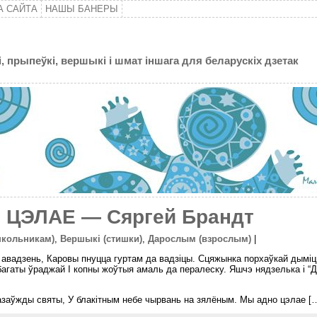
А САЙТА
НАШЫ БАНЕРЫ
, прыпеўкі, вершыкі і шмат іншага для беларускіх дзетак
ЦЭЛАЕ — Сяргей Брандт
школьникам)
,
Вершыкі (стишки)
,
Дарослым (взрослым)
|
авадзень, Каровы пнуцца гуртам да вадзiцы. Сцяжынка порхаўкай дымiцц
агаты ўраджай I копны жоўтыя амаль да пералеску. Яшчэ нядзелька i “
азаўжды святы, У блакiтным небе чырвань на зялёным. Мы адно цэлае [