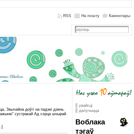
RSS
На пошту
Каментары
увайсці
а, Звычайна доўгi на падзеi дзень.
далучыцца
Дажынкi” сустракай Ад сэрца шчырай
Воблака
…]
тэгаў