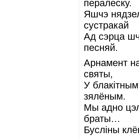
пералеску.
Яшчэ нядзел
сустракай
Ад сэрца ш
песняй.
Арнамент н
святы,
У блакiтным
зялёным.
Мы адно цэл
браты…
Буслiны клё