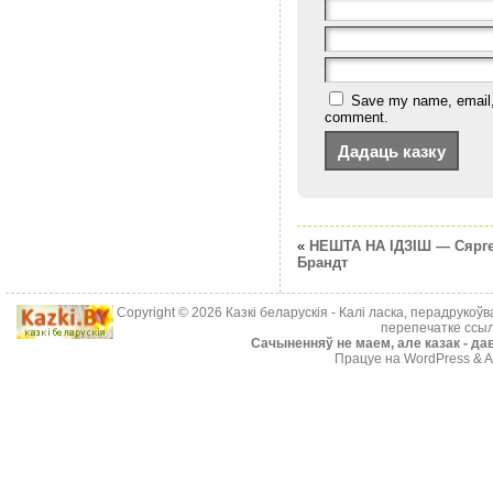
Save my name, email, a
comment.
«
НЕШТА НА IДЗIШ — Сярг
Брандт
Copyright © 2026
Казкі беларускія
- Калі ласка, перадрукоў
перепечатке ссыл
Cачыненняў не маем, але казак - дав
Працуе на WordPress & A