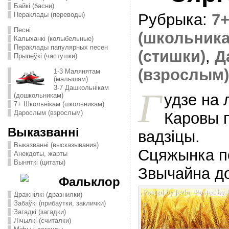
Байкі (басни)
Пераклады (переводы)
Рубрыка:
7
Песні
(школьника
Калыханкі (колыбельные)
Пераклады папулярных песен
(стишки)
,
Д
Прыпеўкі (частушки)
(взрослым)
1-3 Малянятам
(малышам)
3-7 Дашкольнікам
Г
удзе на 
(дошкольникам)
7+ Школьнікам (школьникам)
Дарослым (взрослым)
Каровы 
Выказванні
вадзiцы.
Выказванні (высказывания)
Сцяжынка п
Анекдоты, жарты
Выняткі (цитаты)
Звычайна до
Фальклор
Дражнілкі (дразнилки)
Забаўкі (прибаутки, заклички)
Загадкі (загадки)
Лічылкі (считалки)