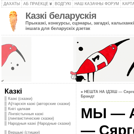
ДАХАТЫ
АБ ПРАЕКЦЕ
ВОДГУКІ
НАШ КАЗАЧНЫ ФОРУМ
КАРТ
Казкі беларускія
Прыказкі, конкурсы, сцэнары, загадкі, калыханкі
іншага для беларускіх дзетак
Казкі
«
НЕШТА НА IДЗIШ — Сярг
Брандт
Казкі (сказки)
Аўтарскія казкі (авторские сказки)
МЫ — 
Кнігі цалкам
Лінгвістычныя казкі
(лингвистические сказки)
Народныя казкі (Народные сказки)
— Сярг
Вершыкі (стишки)