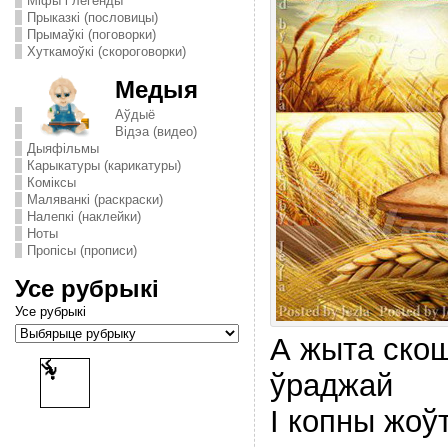
Міфы і легенды
Прыказкі (пословицы)
Прымаўкі (поговорки)
Хуткамоўкі (скороговорки)
Медыя
Аўдыё
Відэа (видео)
Дыяфільмы
Карыкатуры (карикатуры)
Комiксы
Маляванкі (раскраски)
Налепкі (наклейки)
Ноты
Пропісы (прописи)
Усе рубрыкі
Усе рубрыкі
А жыта ско
ўраджай
I копны жоў