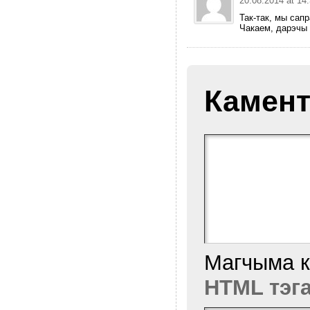
20.08.2014 at 14
Так-так, мы сап
Чакаем, дарэчы 
Камент
Магчыма 
HTML тэг