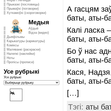
Міфы і легенды
Прыказкі (пословицы)
А гасцям за
Прымаўкі (поговорки)
Хуткамоўкі (скороговорки)
баты, аты-
Медыя
Калi ласка 
Аўдыё
Відэа (видео)
баты, аты-
Дыяфільмы
Карыкатуры (карикатуры)
Комiксы
Бо ў нас ад
Маляванкі (раскраски)
Налепкі (наклейки)
баты, аты-
Ноты
Пропісы (прописи)
Кася, Надзя
Усе рубрыкі
Усе рубрыкі
баты, аты-
[…]
Тэгі:
аты ба