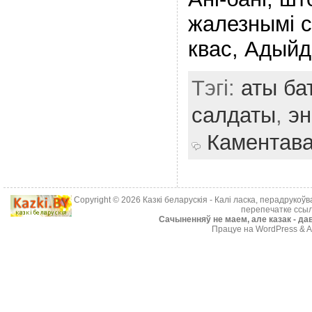
жалезнымі ст
квас, Адыйдз
Тэгі:
аты ба
салдаты
,
эн
Каментав
Copyright © 2026
Казкі беларускія
- Калі ласка, перадрукоў
перепечатке ссыл
Cачыненняў не маем, але казак - дав
Працуе на WordPress & A