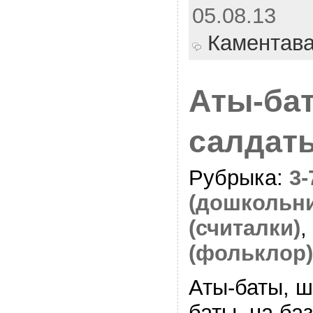
05.08.13
Каментав
Аты-бат
салдат
Рубрыка:
3
(дошкольн
(считалки)
,
(фольклор)
Аты-баты, ш
баты, на ба