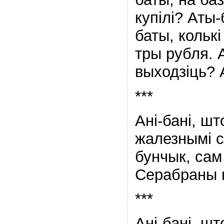
купілі? Аты
баты, колькі
тры рубля. 
выходзіць? А
***
Ані-бані, шт
жалезнымі с
бунчык, сам
Серабраны к
***
Ані-бані, шт