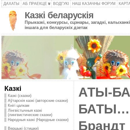
ДАХАТЫ
АБ ПРАЕКЦЕ
ВОДГУКІ
НАШ КАЗАЧНЫ ФОРУМ
КАРТ
Казкі беларускія
Прыказкі, конкурсы, сцэнары, загадкі, калыханкі
іншага для беларускіх дзетак
Казкі
АТЫ-БА
Казкі (сказки)
Аўтарскія казкі (авторские сказки)
БАТЫ… 
Кнігі цалкам
Лінгвістычныя казкі
(лингвистические сказки)
Народныя казкі (Народные сказки)
Брандт
Вершыкі (стишки)