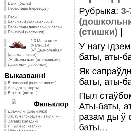
Байкі (басни)
Рубрыка:
3
Пераклады (переводы)
Песні
(дошкольн
Калыханкі (колыбельные)
Пераклады папулярных песен
(стишки)
|
Прыпеўкі (частушки)
1-3 Малянятам
У нагу iдзе
(малышам)
3-7 Дашкольнікам
баты, аты-
(дошкольникам)
7+ Школьнікам (школьникам)
Дарослым (взрослым)
Як сапраўдн
Выказванні
баты, аты-
Выказванні (высказывания)
Анекдоты, жарты
Выняткі (цитаты)
Пыл стаўбом
Фальклор
Аты-баты, 
Дражнілкі (дразнилки)
разам ды ў 
Забаўкі (прибаутки, заклички)
Загадкі (загадки)
баты…
Лічылкі (считалки)