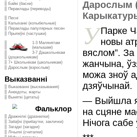
Дарослым 
Байкі (басни)
Пераклады (переводы)
Карыкатуры
Песні
Калыханкі (колыбельные)
У
Парке Ч
Пераклады папулярных песен
Прыпеўкі (частушки)
новы ат
1-3 Малянятам
(малышам)
вяслом”. За
3-7 Дашкольнікам
(дошкольникам)
жанчына, ўз
7+ Школьнікам (школьникам)
Дарослым (взрослым)
можа зноў а
Выказванні
дзяўчынай.
Выказванні (высказывания)
Анекдоты, жарты
Выняткі (цитаты)
— Выйшла я
Фальклор
на сцяне ма
Дражнілкі (дразнилки)
Нічога сабе 
Забаўкі (прибаутки, заклички)
Загадкі (загадки)
Лічылкі (считалки)