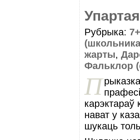
Упартая
Рубрыка:
7
(школьника
жарты
,
Дар
Фальклор 
П
рыказка
прафесі
карэктараў 
нават у каз
шукаць толь