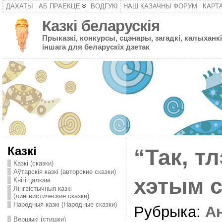
ДАХАТЫ
АБ ПРАЕКЦЕ
ВОДГУКІ
НАШ КАЗАЧНЫ ФОРУМ
КАРТ
Казкі беларускія
Прыказкі, конкурсы, сцэнары, загадкі, калыханкі
іншага для беларускіх дзетак
Казкі
“Так, тл
Казкі (сказки)
Аўтарскія казкі (авторские сказки)
хэтым 
Кнігі цалкам
Лінгвістычныя казкі
(лингвистические сказки)
Народныя казкі (Народные сказки)
Рубрыка:
А
Вершыкі (стишки)