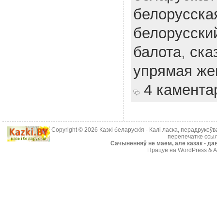
белорусска
белорусски
балота
,
ска
упрямая же
4 камента
Copyright © 2026
Казкі беларускія
- Калі ласка, перадрукоў
перепечатке ссыл
Cачыненняў не маем, але казак - дав
Працуе на WordPress & A