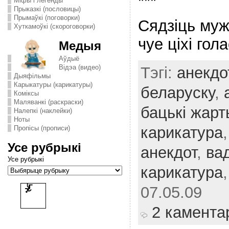
***
Міфы і легенды
Прыказкі (пословицы)
Прымаўкі (поговорки)
Сядзіць му
Хуткамоўкі (скороговорки)
чуе ціхі гол
Медыя
Аўдыё
Відэа (видео)
Тэгі:
анекдо
Дыяфільмы
Карыкатуры (карикатуры)
беларуску
,
Комiксы
Маляванкі (раскраски)
бацькі жарт
Налепкі (наклейки)
Ноты
карикатура
Пропісы (прописи)
Усе рубрыкі
анекдот
,
ва
Усе рубрыкі
карикатура
07.05.09
2 камента