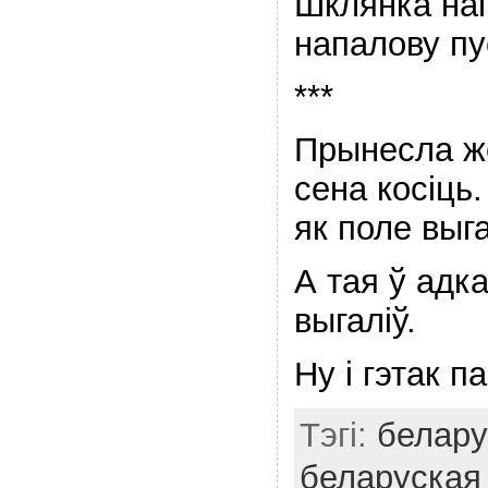
Шклянка на
напалову пу
***
Прынесла жо
сена косіць.
як поле выга
А тая ў адк
выгаліў.
Ну і гэтак п
Тэгі:
белару
беларуская