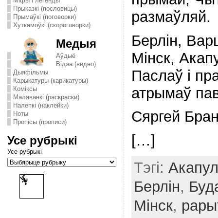
Міфы і легенды
Прыказкі (пословицы)
размаўляй.
Прымаўкі (поговорки)
Хуткамоўкі (скороговорки)
Берлiн, Вар
Медыя
Мiнск, Акап
Аўдыё
Відэа (видео)
Паслаў i пр
Дыяфільмы
Карыкатуры (карикатуры)
атрымаў па
Комiксы
Маляванкі (раскраски)
Налепкі (наклейки)
Сяргей Бран
Ноты
Пропісы (прописи)
[…]
Усе рубрыкі
Усе рубрыкі
Тэгі:
Акапул
Берлiн
,
Буд
Мінск
,
рары