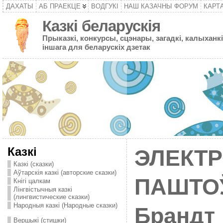
ДАХАТЫ
АБ ПРАЕКЦЕ
ВОДГУКІ
НАШ КАЗАЧНЫ ФОРУМ
КАРТ
Казкі беларускія
Прыказкі, конкурсы, сцэнары, загадкі, калыханкі
іншага для беларускіх дзетак
Казкі
ЭЛЕКТ
Казкі (сказки)
Аўтарскія казкі (авторские сказки)
ПАШТОЎ
Кнігі цалкам
Лінгвістычныя казкі
(лингвистические сказки)
Народныя казкі (Народные сказки)
Брандт
Вершыкі (стишки)