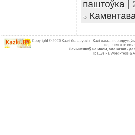
паштоўка
| 
Каментав
Copyright © 2026
Казкі беларускія
- Калі ласка, перадрукоў
перепечатке ссыл
Cачыненняў не маем, але казак - дав
Працуе на WordPress & A