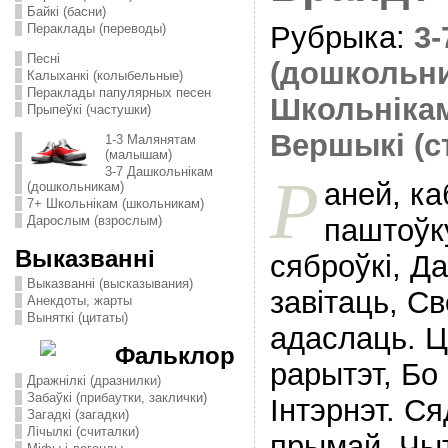
Байкі (басни)
Рубрыка:
3
Пераклады (переводы)
Песні
(дошкольн
Калыханкі (колыбельные)
Пераклады папулярных песен
Школьніка
Прыпеўкі (частушки)
Вершыкі (с
1-3 Малянятам
(малышам)
3-7 Дашкольнікам
Р
аней, к
(дошкольникам)
7+ Школьнікам (школьникам)
паштоўку
Дарослым (взрослым)
Выказванні
сяброўкi, Д
Выказванні (высказывания)
завiтаць, Св
Анекдоты, жарты
Выняткі (цитаты)
адаслаць. Ц
Фальклор
рарытэт, Бо
Дражнілкі (дразнилки)
Забаўкі (прибаутки, заклички)
Iнтэрнэт. Ся
Загадкі (загадки)
Лічылкі (считалки)
прымай, Чыт