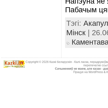
Напэўна яе 
Пабачым ця
Тэгі:
Акапул
Мінск
| 26.0
Каментав
Copyright © 2026
Казкі беларускія
- Калі ласка, перадрукоў
перепечатке ссыл
Cачыненняў не маем, але казак - дав
Працуе на WordPress & A