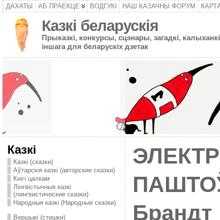
ДАХАТЫ
АБ ПРАЕКЦЕ
ВОДГУКІ
НАШ КАЗАЧНЫ ФОРУМ
КАРТ
Казкі беларускія
Прыказкі, конкурсы, сцэнары, загадкі, калыханкі
іншага для беларускіх дзетак
Казкі
ЭЛЕКТ
Казкі (сказки)
Аўтарскія казкі (авторские сказки)
ПАШТОЎ
Кнігі цалкам
Лінгвістычныя казкі
(лингвистические сказки)
Народныя казкі (Народные сказки)
Брандт
Вершыкі (стишки)