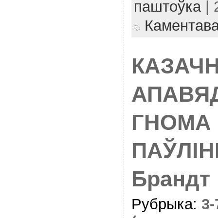
паштоўка
| 
Каментав
КАЗАЧ
АПАВЯД
ГНОМА 
ПАЎЛІН
Брандт
Рубрыка:
3