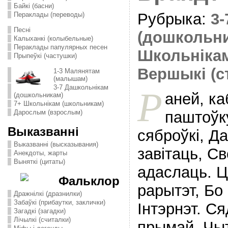
Байкі (басни)
Рубрыка:
3
Пераклады (переводы)
Песні
(дошкольн
Калыханкі (колыбельные)
Пераклады папулярных песен
Школьніка
Прыпеўкі (частушки)
Вершыкі (с
1-3 Малянятам
(малышам)
3-7 Дашкольнікам
Р
аней, к
(дошкольникам)
7+ Школьнікам (школьникам)
паштоўку
Дарослым (взрослым)
Выказванні
сяброўкi, Д
Выказванні (высказывания)
завiтаць, Св
Анекдоты, жарты
Выняткі (цитаты)
адаслаць. Ц
Фальклор
рарытэт, Бо
Дражнілкі (дразнилки)
Забаўкі (прибаутки, заклички)
Iнтэрнэт. Ся
Загадкі (загадки)
Лічылкі (считалки)
прымай, Чыт