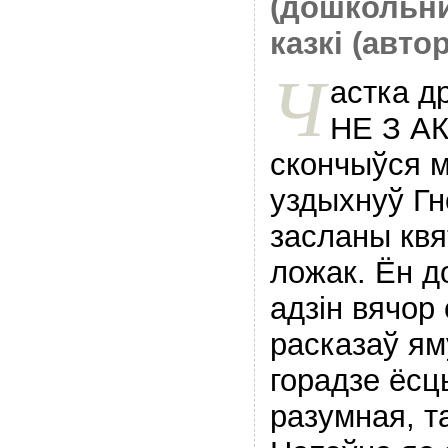
(дошкольн
казкі (авто
Ч
астка д
НЕ З АК
скончыўся 
уздыхнуў Гн
засланы квя
ложак. Ён до
адзiн вячор
расказаў яму
горадзе ёсць
разумная, 