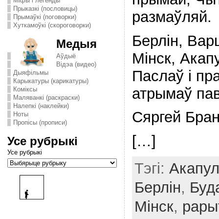
Міфы і легенды
Прыказкі (пословицы)
размаўляй.
Прымаўкі (поговорки)
Хуткамоўкі (скороговорки)
Берлiн, Вар
Медыя
Мiнск, Акап
Аўдыё
Відэа (видео)
Паслаў i пр
Дыяфільмы
Карыкатуры (карикатуры)
атрымаў па
Комiксы
Маляванкі (раскраски)
Налепкі (наклейки)
Сяргей Бран
Ноты
Пропісы (прописи)
[…]
Усе рубрыкі
Усе рубрыкі
Тэгі:
Акапул
Берлiн
,
Буд
Мінск
,
рары