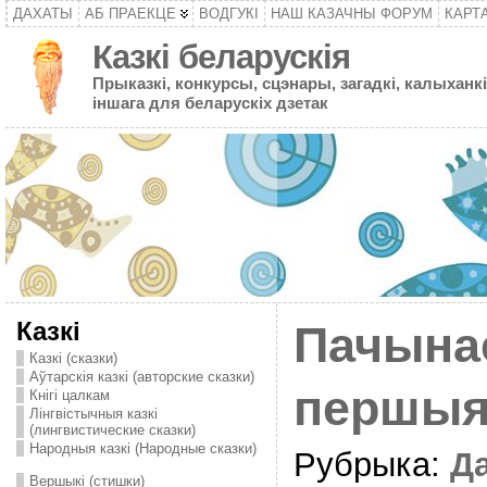
ДАХАТЫ
АБ ПРАЕКЦЕ
ВОДГУКІ
НАШ КАЗАЧНЫ ФОРУМ
КАРТ
Казкі беларускія
Прыказкі, конкурсы, сцэнары, загадкі, калыханкі
іншага для беларускіх дзетак
Казкі
Пачына
Казкі (сказки)
Аўтарскія казкі (авторские сказки)
першыя
Кнігі цалкам
Лінгвістычныя казкі
(лингвистические сказки)
Народныя казкі (Народные сказки)
Рубрыка:
Д
Вершыкі (стишки)