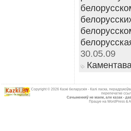
белорусско
белорусски
белорусско
белорусска
30.05.09
Каментав
Copyright © 2026
Казкі беларускія
- Калі ласка, перадрукоў
перепечатке ссыл
Cачыненняў не маем, але казак - дав
Працуе на WordPress & A