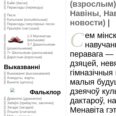
(взрослым)
Байкі (басни)
Пераклады (переводы)
Навіны
,
На
Песні
Калыханкі (колыбельные)
новости)
|
Пераклады папулярных песен
Прыпеўкі (частушки)
С
ем мінс
1-3 Малянятам
(малышам)
навучанн
3-7 Дашкольнікам
(дошкольникам)
перавага — 
7+ Школьнікам (школьникам)
Дарослым (взрослым)
дзяцей, невя
Выказванні
гімназічныя
Выказванні (высказывания)
Анекдоты, жарты
малыя будуц
Выняткі (цитаты)
дзеячоў кул
Фальклор
дактароў, н
Дражнілкі (дразнилки)
Забаўкі (прибаутки, заклички)
Менавіта гэ
Загадкі (загадки)
Лічылкі (считалки)