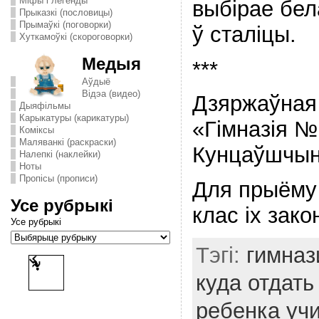
Міфы і легенды
выбірае бе
Прыказкі (пословицы)
Прымаўкі (поговорки)
ў сталіцы.
Хуткамоўкі (скороговорки)
Медыя
***
Аўдыё
Відэа (видео)
Дзяржаўная 
Дыяфільмы
Карыкатуры (карикатуры)
«Гімназія №
Комiксы
Маляванкі (раскраски)
Кунцаўшчын
Налепкі (наклейки)
Ноты
Пропісы (прописи)
Для прыёму
Усе рубрыкі
клас іх зак
Усе рубрыкі
Тэгі:
гимназ
куда отдать
ребенка уч