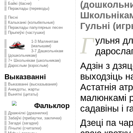
(дошкольн
Байкі (басни)
Пераклады (переводы)
Школьніка
Песні
Калыханкі (колыбельные)
Гульні (игр
Пераклады папулярных песен
Прыпеўкі (частушки)
Г
ульня дл
1-3 Малянятам
(малышам)
дарослаг
3-7 Дашкольнікам
(дошкольникам)
7+ Школьнікам (школьникам)
Адзін з дзя
Дарослым (взрослым)
выходзіць на
Выказванні
Астатнія ат
Выказванні (высказывания)
Анекдоты, жарты
Выняткі (цитаты)
малюнкамі р
Фальклор
садавіны і г
Дражнілкі (дразнилки)
Забаўкі (прибаутки, заклички)
Дзеці па ча
Загадкі (загадки)
Лічылкі (считалки)