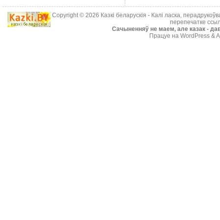
Copyright © 2026
Казкі беларускія
- Калі ласка, перадрукоў
перепечатке ссыл
Cачыненняў не маем, але казак - дав
Працуе на WordPress & A