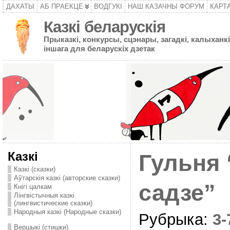
ДАХАТЫ
АБ ПРАЕКЦЕ
ВОДГУКІ
НАШ КАЗАЧНЫ ФОРУМ
КАРТ
Казкі беларускія
Прыказкі, конкурсы, сцэнары, загадкі, калыханкі
іншага для беларускіх дзетак
Казкі
Гульня 
Казкі (сказки)
Аўтарскія казкі (авторские сказки)
садзе”
Кнігі цалкам
Лінгвістычныя казкі
(лингвистические сказки)
Народныя казкі (Народные сказки)
Рубрыка:
3
Вершыкі (стишки)