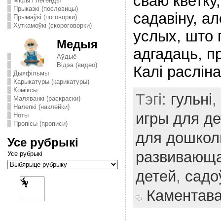
сваю кветку,
Міфы і легенды
Прыказкі (пословицы)
садавіну, а
Прымаўкі (поговорки)
Хуткамоўкі (скороговорки)
услых, што 
Медыя
адгадаць, пр
Аўдыё
Відэа (видео)
Калі раслін
Дыяфільмы
Карыкатуры (карикатуры)
Комiксы
Тэгі:
гульні
,
Маляванкі (раскраски)
Налепкі (наклейки)
игры для де
Ноты
Пропісы (прописи)
для дошкол
Усе рубрыкі
развивающа
Усе рубрыкі
детей
,
садо
Каментав