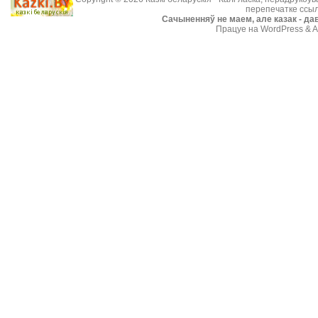
перепечатке ссыл
Cачыненняў не маем, але казак - дав
Працуе на WordPress & A