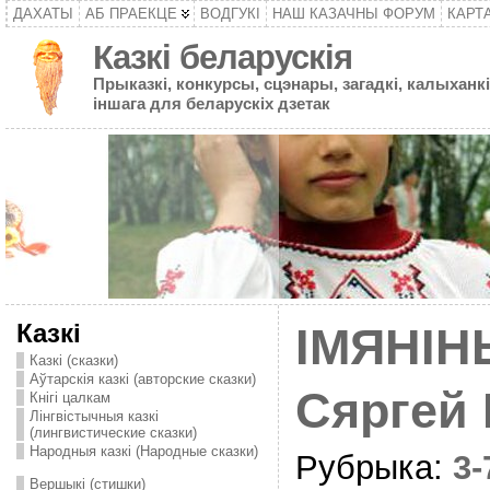
ДАХАТЫ
АБ ПРАЕКЦЕ
ВОДГУКІ
НАШ КАЗАЧНЫ ФОРУМ
КАРТ
Казкі беларускія
Прыказкі, конкурсы, сцэнары, загадкі, калыханкі
іншага для беларускіх дзетак
Казкі
IМЯНIН
Казкі (сказки)
Аўтарскія казкі (авторские сказки)
Сяргей
Кнігі цалкам
Лінгвістычныя казкі
(лингвистические сказки)
Народныя казкі (Народные сказки)
Рубрыка:
3
Вершыкі (стишки)