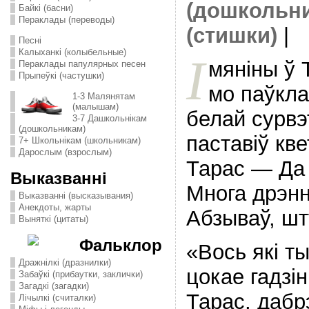
(дошкольн
Байкі (басни)
Пераклады (переводы)
(стишки)
|
Песні
Калыханкі (колыбельные)
I
мянiны ў 
Пераклады папулярных песен
Прыпеўкі (частушки)
мо паўкла
1-3 Малянятам
(малышам)
белай сурвэ
3-7 Дашкольнікам
(дошкольникам)
паставiў кве
7+ Школьнікам (школьникам)
Дарослым (взрослым)
Тарас — Да 
Выказванні
Многа дрэнн
Выказванні (высказывания)
Анекдоты, жарты
Абзываў, шту
Выняткі (цитаты)
Фальклор
«Вось якi ты
Дражнілкі (дразнилки)
цокае гадзiн
Забаўкі (прибаутки, заклички)
Загадкі (загадки)
Тарас, дабр
Лічылкі (считалки)