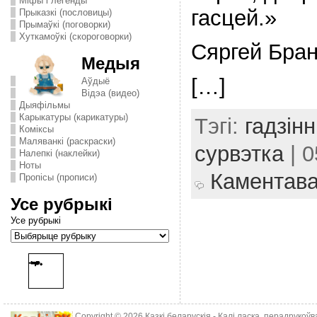
Міфы і легенды
гасцей.»
Прыказкі (пословицы)
Прымаўкі (поговорки)
Хуткамоўкі (скороговорки)
Сяргей Бран
Медыя
[…]
Аўдыё
Відэа (видео)
Дыяфільмы
Карыкатуры (карикатуры)
Тэгі:
гадзінн
Комiксы
Маляванкі (раскраски)
сурвэтка
| 0
Налепкі (наклейки)
Ноты
Каментав
Пропісы (прописи)
Усе рубрыкі
Усе рубрыкі
Copyright © 2026
Казкі беларускія
- Калі ласка, перадрукоў