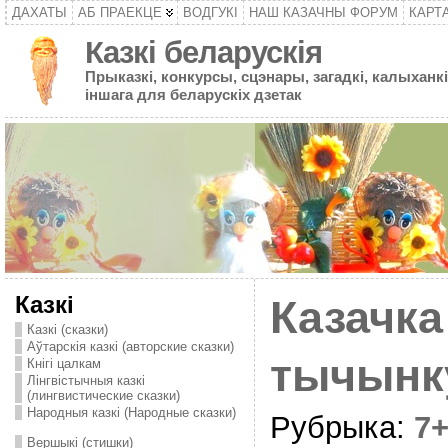
ДАХАТЫ
АБ ПРАЕКЦЕ
ВОДГУКІ
НАШ КАЗАЧНЫ ФОРУМ
КАРТ
Казкі беларускія
Прыказкі, конкурсы, сцэнары, загадкі, калыханкі
іншага для беларускіх дзетак
Казкі
Казачка 
Казкі (сказки)
Аўтарскія казкі (авторские сказки)
тычынк
Кнігі цалкам
Лінгвістычныя казкі
(лингвистические сказки)
Народныя казкі (Народные сказки)
Рубрыка:
7
Вершыкі (стишки)