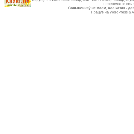
перепечатке ссыл
Cачыненняў не маем, але казак - дав
Працуе на WordPress & A