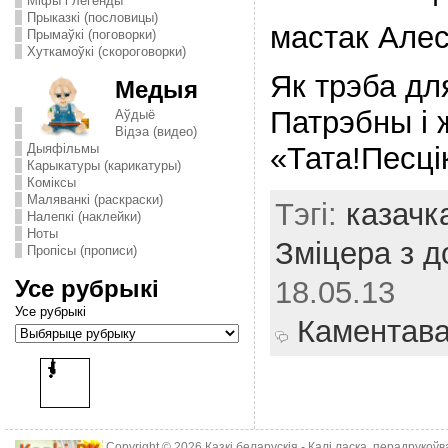
Міфы і легенды
Прыказкі (пословицы)
мастак Але
Прымаўкі (поговорки)
Хуткамоўкі (скороговорки)
Як трэба дл
Медыя
Патрэбны i 
Аўдыё
Відэа (видео)
Дыяфільмы
«Тата!Песцi
Карыкатуры (карикатуры)
Комiксы
Маляванкі (раскраски)
Тэгі:
казачк
Налепкі (наклейки)
Ноты
Змiцера з 
Пропісы (прописи)
18.05.13
Усе рубрыкі
Усе рубрыкі
Каментав
Copyright © 2026
Казкі беларускія
- Калі ласка, перадрукоў