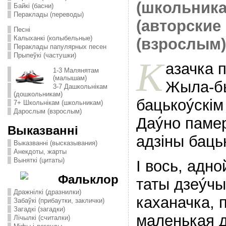
(школьника
Байкі (басни)
Пераклады (переводы)
(авторские 
Песні
Калыханкі (колыбельные)
(взрослым)
Пераклады папулярных песен
Прыпеўкі (частушки)
К
азачка п
1-3 Малянятам
(малышам)
Жыла-бы
3-7 Дашкольнікам
(дошкольникам)
бацькоýскiм
7+ Школьнікам (школьникам)
Дарослым (взрослым)
Даýно памер
Выказванні
адзiны баць
Выказванні (высказывания)
Анекдоты, жарты
Выняткі (цитаты)
I вось, адн
Фальклор
таты дзеýчы
Дражнілкі (дразнилки)
каханачка, 
Забаўкі (прибаутки, заклички)
Загадкі (загадки)
маленькая 
Лічылкі (считалки)