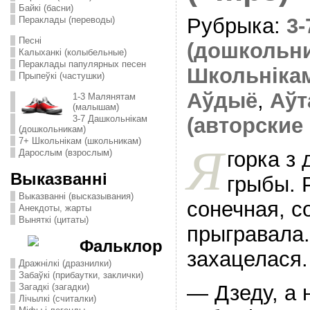
Байкі (басни)
Рубрыка:
3
Пераклады (переводы)
Песні
(дошкольн
Калыханкі (колыбельные)
Пераклады папулярных песен
Школьніка
Прыпеўкі (частушки)
Аўдыё
,
Аўт
1-3 Малянятам
(малышам)
3-7 Дашкольнікам
(авторские 
(дошкольникам)
7+ Школьнікам (школьникам)
Я
горка з 
Дарослым (взрослым)
Выказванні
грыбы. 
Выказванні (высказывания)
сонечная, с
Анекдоты, жарты
Выняткі (цитаты)
прыгравала.
Фальклор
захацелася.
Дражнілкі (дразнилки)
Забаўкі (прибаутки, заклички)
— Дзеду, а 
Загадкі (загадки)
Лічылкі (считалки)