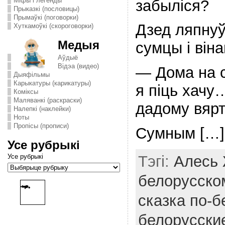
Міфы і легенды
забыліся?
Прыказкі (пословицы)
Прымаўкі (поговорки)
Дзед ляпнуў
Хуткамоўкі (скороговорки)
Медыя
сумцы і віна
Аўдыё
Відэа (видео)
— Дома на с
Дыяфільмы
Карыкатуры (карикатуры)
я піць хачу
Комiксы
Маляванкі (раскраски)
дадому вярт
Налепкі (наклейки)
Ноты
Пропісы (прописи)
Сумным […]
Усе рубрыкі
Тэгі:
Алесь
Усе рубрыкі
белорусско
сказка по-б
белорусски