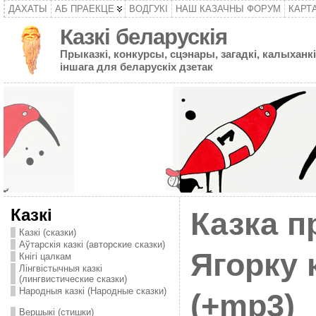
ДАХАТЫ
АБ ПРАЕКЦЕ
ВОДГУКІ
НАШ КАЗАЧНЫ ФОРУМ
КАРТ
Казкі беларускія
Прыказкі, конкурсы, сцэнары, загадкі, калыханкі
іншага для беларускіх дзетак
Казкі
Казка пр
Казкі (сказки)
Аўтарскія казкі (авторские сказки)
Ягорку 
Кнігі цалкам
Лінгвістычныя казкі
(лингвистические сказки)
Народныя казкі (Народные сказки)
(+mp3)
Вершыкі (стишки)