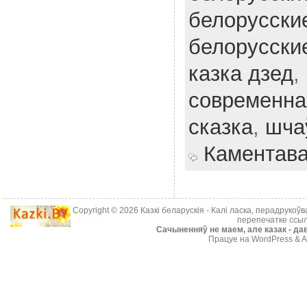
белорусские
белорусски
казка дзед
,
современна
сказка
,
шча
Каментав
Copyright © 2026
Казкі беларускія
- Калі ласка, перадрукоў
перепечатке ссыл
Cачыненняў не маем, але казак - дав
Працуе на WordPress & A